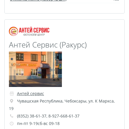
Оформление картин
Накатка Фото на ХДФ
Фото в алюминиевом
багете
Холст на пенокартоне
Антей Сервис (Ракурс)
Фоторама с магнитами
Холст на ДВП
Латексная печать
Фотопечать на
пластике
Картины на досках
Фотопечать на дереве
Антей сервис
Чувашская Республика
,
Чебоксары
,
ул. К Маркса,
Самоклеящийся винил
19
Печать выкроек
(8352) 38-61-37, 8-927-668-61-37
Холст на конкурс
пн-пт 9-19сб-вс 09-18
Фотопечать больших