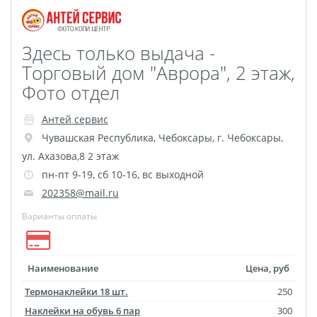
Наградные ленты
Фоторамки
Здесь только выдача -
Фотообложка для
Торговый дом "Аврора", 2 этаж,
студенческого
Фото отдел
Фотообложка для
свидетельства
Антей сервис
Фототетради и
Чувашская Республика
,
Чебоксары
,
г. Чебоксары,
блокноты
ул. Ахазова,8 2 этаж
Портфолио
пн-пт 9-19, сб 10-16, вс выходной
202358@mail.ru
Замки с фотографией
Зажигалки
Варианты оплаты
Украшение подвеска
Латексная печать
Наименование
Цена, руб
Листовки и флаеры
Термонаклейки 18 шт.
250
Буклеты
Наклейки на обувь 6 пар
300