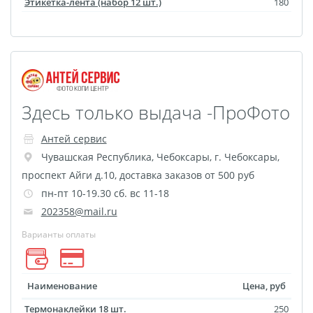
Наклейки для
Этикетка-лента (набор 12 шт.)
180
маркетплейсов
Лазерная гравировка
Подарочные
сертификаты
3D-стикеры
Здесь только выдача -ПроФото
Металлические
Антей сервис
таблички
Чувашская Республика
,
Чебоксары
,
г. Чебоксары,
Фотокарточки в стиле
проспект Айги д.10, доставка заказов от 500 руб
Инстакс
пн-пт 10-19.30 сб. вс 11-18
Таблички и указатели
202358@mail.ru
Пресс-воллы
Бланки
Варианты оплаты
Фото на украшениях
Сувениры Новый год
Фотокарточки в стиле
Наименование
Цена, руб
Полароид
Термонаклейки 18 шт.
250