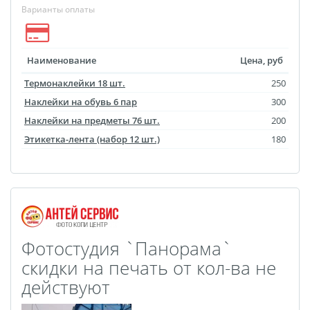
Варианты оплаты
Выпускные виньетки
Рамки
Багет
Портрет ветерана
Наименование
Цена, руб
Бокс для карточек
Термонаклейки 18 шт.
250
Инстамагнит
Трюмо
Наклейки на обувь 6 пар
300
Для животных
Наклейки на предметы 76 шт.
200
Фото на медальнице
Этикетка-лента (набор 12 шт.)
180
Коробки и пакеты
(упаковка)
Вышивка на бейсболке
Воздушные шары
Портсигар
Портмоне
Фотостудия `Панорама`
Расписание уроков
скидки на печать от кол-ва не
Фотокубик
действуют
Печать файлов