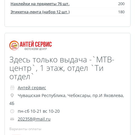
Наклейки на предметы 76 шт.
200
Фотошкатулка
Этикетка-лента (набор 12 шт.)
180
Фотодневник
Оживающие
фотографии
Перекидной на
подставке
Здесь только выдача -`МТВ-
Спортивные бутылки
центр`, 1 этаж, отдел `Ти
Мини-стелла
отдел`
Фото на пенокартоне в
стиле love
Антей сервис
Фотосветильники
Чувашская Республика
,
Чебоксары
,
пр.И Яковлева,
Маска с принтом
4Б
Оживающие
пн-сб 10-21 вс 10-20
202358@mail.ru
фотографии
Оживающая футболка
Варианты оплаты