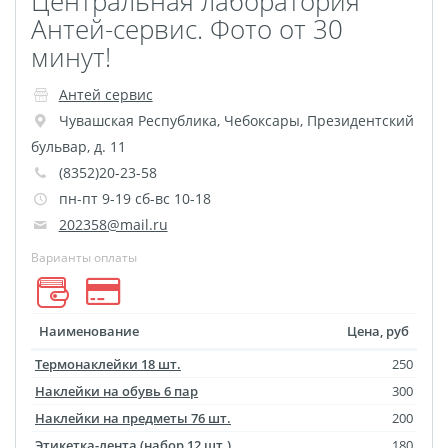
Центральная лаборатория
Пластификация
Антей-сервис. Фото от 30
Фотопостер
минут!
Печать на
Антей сервис
самоклеящемся виниле
Чувашская Республика
,
Чебоксары
,
Президентский
Фото на стекле и
бульвар, д. 11
акриле
(8352)20-23-58
Печать на баннере
пн-пт 9-19 сб-вс 10-18
Фотообои
Трафареты
202358@mail.ru
Печать на прозрачной
Варианты оплаты
пленке
Рекламные конструкции
Наименование
Цена, руб
Напольная графика
Термонаклейки 18 шт.
250
Широкоформатное
Наклейки на обувь 6 пар
300
ламинирование
Наклейки на предметы 76 шт.
200
Изготовление баннеров
Этикетка-лента (набор 12 шт.)
180