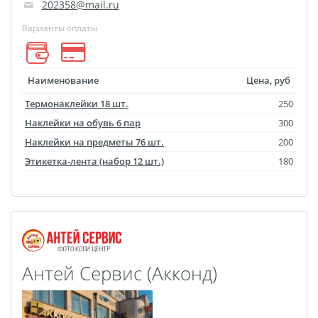
202358@mail.ru
размеров
Варианты оплаты
Портреты в стиле
Картины на холсте
Печать чертежей
Наименование
Цена, руб
Холст настольный с
Термонаклейки 18 шт.
250
мольбертом
Наклейки на обувь 6 пар
300
Roll up
Наклейки на предметы 76 шт.
200
Фото на холсте с карт.
Этикетка-лента (набор 12 шт.)
180
осн. УФ
Пресс-воллы
Флип-Флоп портрет
Фото на металле
Печать наклеек
Антей Сервис (Акконд)
Печать на ПВХ пластике
Фотопазл