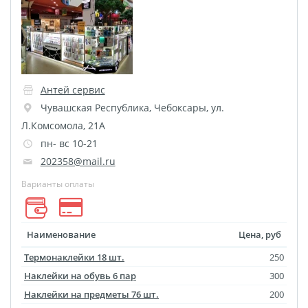
Оживающий дневник
Фото на документы
онлайн
Раскраски
Антей сервис
Печать документов
Чувашская Республика
,
Чебоксары
,
ул.
Печати, штампы и
Л.Комсомола, 21А
факсимиле В РАЗ
пн- вс 10-21
Печать чертежей
202358@mail.ru
Круглые стикеры
Варианты оплаты
Прямоугольные
стикеры
Наименование
Цена, руб
Фигурные стикеры
Стикерпаки
Термонаклейки 18 шт.
250
Оживающий торт
Наклейки на обувь 6 пар
300
Наклейки на предметы 76 шт.
200
Загрузка видео для AR