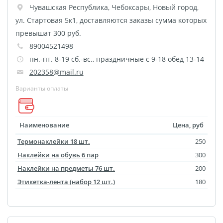
Чувашская Республика
,
Чебоксары
,
Новый город,
Футляр для CD/DVD
ул. Стартовая 5к1, доставляются заказы сумма которых
Костеры
Зеркала
превышат 300 руб.
Фотокамни
89004521498
Фотооткрытка
пн.-пт. 8-19 сб.-вс., праздничные с 9-18 обед 13-14
Грамоты и дипломы
202358@mail.ru
Прикольные принты
Варианты оплаты
Фотокристаллы
УФ печать на чехлах
Наименование
Цена, руб
Открытки и
Термонаклейки 18 шт.
250
приглашения
Наклейки на обувь 6 пар
300
Рамки и шары водяные
Наклейки на предметы 76 шт.
200
Фотокарточки
Этикетка-лента (набор 12 шт.)
180
Домовые таблички
Наклейки и стикеры
Альбом брелок