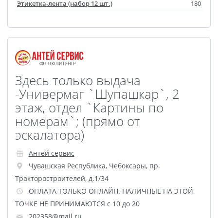
Этикетка-лента (набор 12 шт.)
180
Майки с символикой
Беларусь
TEST
Фото на холсте с
подрамником
Картины на холсте
Здесь только выдача
-Универмаг `Шупашкар`, 2
Оживающее письмо от
этаж, отдел `Картины по
деда Мороза
номерам`; (прямо от
Елочный шар с
эскалатора)
оживающей фотограф
Оживающие
Антей сервис
подарочные наборы
Чувашская Республика
,
Чебоксары
,
пр.
Календарь плакат
Тракторостроителей, д.1/34
оживающий
ОПЛАТА ТОЛЬКО ОНЛАЙН. НАЛИЧНЫЕ НА ЭТОЙ
Календарь перекидной
ТОЧКЕ НЕ ПРИНИМАЮТСЯ с 10 до 20
202358@mail.ru
оживающий