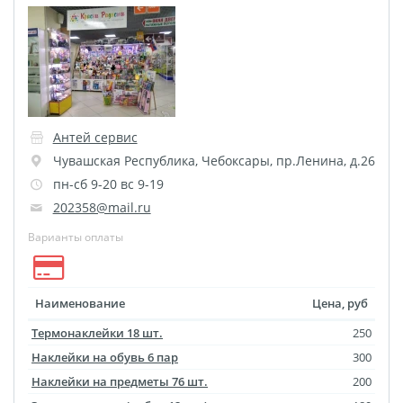
Оживающая трек
пластинка
Фреймы в фоторамках
Постеры с дизайном
Ламинирование
Антей сервис
Фотострипы
Чувашская Республика
,
Чебоксары
,
пр.Ленина, д.26
Фотокарточки в стиле
пн-сб 9-20 вс 9-19
Инстаграм
202358@mail.ru
Гекса История
Варианты оплаты
Календарь на холсте
Новогодние мешки для
подарков
Наименование
Цена, руб
Школьный дневник
Термонаклейки 18 шт.
250
Сшивка документов
Наклейки на обувь 6 пар
300
Бейджи
Наклейки на предметы 76 шт.
200