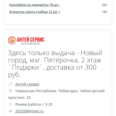
Брошюры и каталоги
Наклейки на предметы 76 шт.
200
Меню для баров и
Этикетка-лента (набор 12 шт.)
180
ресторанов
Плакаты и постеры
Печать на баннере,
сетке
Печать на пленке,
Здесь только выдача - Новый
наклейки
город, маг. Пятёрочка, 2 этаж
Печать на бэклите
`Подарки`, доставка от 300
Печать на холсте
руб.
Оформление картин
Папки
Антей сервис
Печать подарочных
Чувашская Республика
,
Чебоксары
,
Чебоксарский
проспект, 23
сертификатов
Режим работы с 9-20
Холст-Декор на
202358@mail.ru
подрамнике