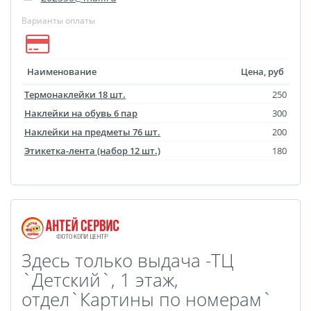
Оживающие визитки
Варианты оплаты
Календарь отрывной
оживающий
Наименование
Цена, руб
Фотокнига 56
Термонаклейки 18 шт.
250
Spotify Glass
Наклейки на обувь 6 пар
300
ДЕМО ДЕМО
Наклейки на предметы 76 шт.
200
Рекламные конструкции
Этикетка-лента (набор 12 шт.)
180
Обложки для авто
документов
Дизайн фотокниг
Фото на носках
Таблички на дверь
Здесь только выдача -ТЦ
Сертификат
`Детский`, 1 этаж,
вакцинации
отдел`Картины по номерам`
Фото на толстовках