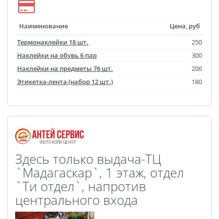
Оживающий магнит
Оживающий холст
Наименование
Цена, руб
Оживающая кружка
Термонаклейки 18 шт.
250
Оживающий брелок
Наклейки на обувь 6 пар
300
Оживающая подушка
Наклейки на предметы 76 шт.
200
Оживающая детская
Этикетка-лента (набор 12 шт.)
180
метрика
Оживающая открытка
Оживающий
фотоколлаж
Оживающий
Здесь только выдача-ТЦ
бессмертный полк
`Мадагаскар`, 1 этаж, отдел
Оживающие грамоты
`Tи отдел`, напротив
Оживающий пазл
центрального входа
Оживающий фотокубик
Оживающая тарелка