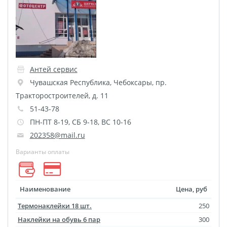
Листовая печать
Плакат мечты
Фотогравировка
Табличка Instagram
Детская метрика
Антей сервис
Валентинки
Чувашская Республика
,
Чебоксары
,
пр.
Коробки для кружек
Тракторостроителей, д. 11
Коробки для тарелок
51-43-78
Коробки для футболок
ПН-ПТ 8-19, СБ 9-18, ВС 10-16
Коробки для пазлов
202358@mail.ru
Сумки подарочные
Варианты оплаты
Фото на дереве
Светильник с фото
Наименование
Цена, руб
Косметичка
Термонаклейки 18 шт.
250
Детские футболки
Наклейки на обувь 6 пар
300
Этикетки на бутылку