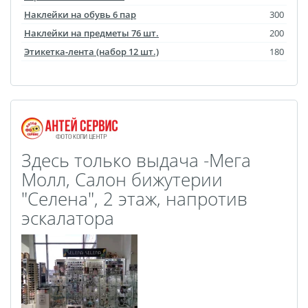
Игрушки с фото
Наклейки на обувь 6 пар
300
DTF-печать
Наклейки на предметы 76 шт.
200
Гирлянды с фото
Этикетка-лента (набор 12 шт.)
180
Календарь магнитный
Термокружки
Термосы
Грамоты
Дипломы
Благодарности
Листовки
Флаеры
Здесь только выдача -Мега
Сертификаты
Молл, Салон бижутерии
"Селена", 2 этаж, напротив
эскалатора