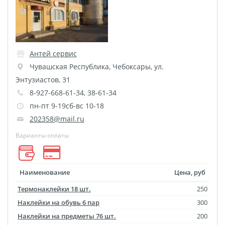
Печать на CD/DVD
Металлическая
пластина
Фото на медали
Антей сервис
Коврик для мыши
Чувашская Республика
,
Чебоксары
,
ул.
Фото на брелках
Энтузиастов, 31
Фото на часах
8-927-668-61-34, 38-61-34
пн-пт 9-19сб-вс 10-18
Фото на подушке
202358@mail.ru
Фото на галстуке
Фото на фартуке
Варианты оплаты
Фото на сумке
Фотомагниты
Наименование
Цена, руб
Фото на тарелке
Термонаклейки 18 шт.
250
Фото на кружках
Наклейки на обувь 6 пар
300
Фото на футболках
Наклейки на предметы 76 шт.
200
Фото на бейсболке