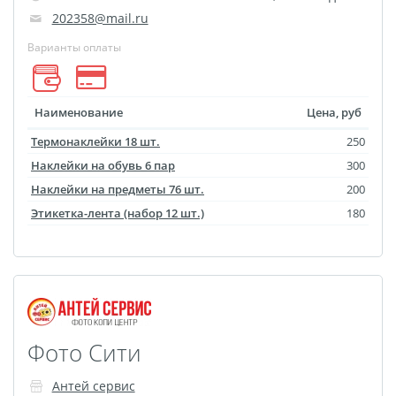
Фотоколлаж
Визитки
202358@mail.ru
Календарь перекидной
Варианты оплаты
Календарь настольный
домик
Календари настенные с
Наименование
Цена, руб
блоком
Термонаклейки 18 шт.
250
Елочный шарик
Наклейки на обувь 6 пар
300
(новогод. игрушки)
Наклейки на предметы 76 шт.
200
Этикетка-лента (набор 12 шт.)
180
Календарь карманный
Письмо от Деда Мороза
Таблички на
автомобиль
Номер на коляску
Конверты
Фото Сити
Пластиковые карты
Антей сервис
Флаги