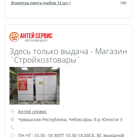
Этикетка-лента (набор 12 шт.)
180
Фото на чехле телефона
Фото на значке
Фотосъемка в студии
Сланцы
Бессмертный полк
Здесь только выдача - Магазин
Ритуальная керамика
`Стройхозтовары`
Полотенце с именем
Обложка для
документов
Брелок Госномер
Кухонные
принадлежности
Антей сервис
Фото на стеклянной
Чувашская Республика
,
Чебоксары
,
б-р Юности 3
рамке
Календарь-плакат
ПН-ЧТ -10.30 -18.30ПТ 10.30-18.00СБ, ВС выходной