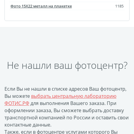
Оформление картин
Фото 15Х22 металл на плакетке
1185
Накатка Фото на ХДФ
Фото в алюминиевом
багете
Холст на пенокартоне
Фоторама с магнитами
Холст на ДВП
Не нашли ваш фотоцентр?
Латексная печать
Фотопечать на
пластике
Если Вы не нашли в списке адресов Ваш фотоцентр,
Картины на досках
Вы можете
выбрать центральную лабораторию
Фотопечать на дереве
ФОТИС.РФ
для выполнения Вашего заказа. При
Самоклеящийся винил
оформлении заказа, Вы сможете выбрать доставку
Печать выкроек
транспортной компанией по России и оставить свои
Холст на конкурс
контактные данные.
Также, если в фотоцентре услугами которого Вы
Фотопечать больших