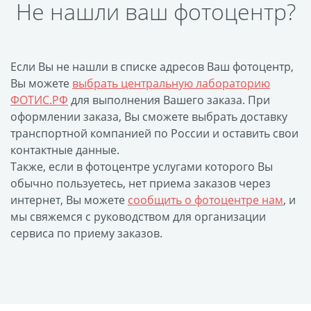
Не нашли ваш фотоцентр?
Печать на CD/DVD
Металлическая
пластина
Если Вы не нашли в списке адресов Ваш фотоцентр,
Фото на медали
Вы можете
выбрать центральную лабораторию
Коврик для мыши
ФОТИС.РФ
для выполнения Вашего заказа. При
Фото на брелках
оформлении заказа, Вы сможете выбрать доставку
Фото на часах
транспортной компанией по России и оставить свои
Фото на подушке
контактные данные.
Также, если в фотоцентре услугами которого Вы
Фото на галстуке
обычно пользуетесь, нет приема заказов через
Фото на фартуке
интернет, Вы можете
сообщить о фотоцентре нам
, и
Фото на сумке
мы свяжемся с руководством для организации
Фотомагниты
сервиса по приему заказов.
Фото на тарелке
Фото на кружках
Фото на футболках
Фото на бейсболке