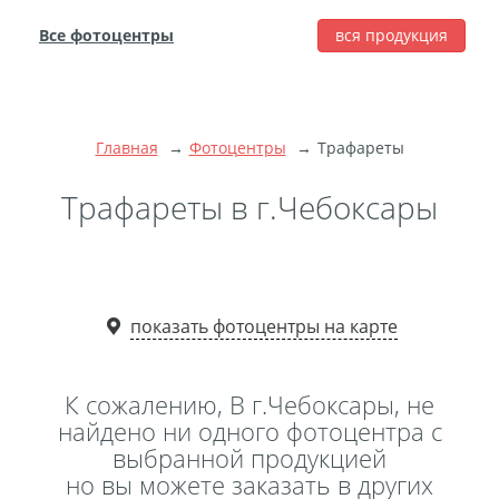
Все фотоцентры
вся продукция
города
Печать фотографий
Фотокниги
Главная
Фотоцентры
Трафареты
Широкоформатная
печать
Трафареты в г.Чебоксары
Фото на холсте с
подрамником
Фото на пенокартоне
показать фотоцентры на карте
Модульные картины
Мультипанно
Фото на холсте без
К сожалению, В г.Чебоксары, не
подрамника
найдено ни одного фотоцентра с
выбранной продукцией
Фотоколлаж
Фотобокс
но вы можете заказать в других
Дибонд