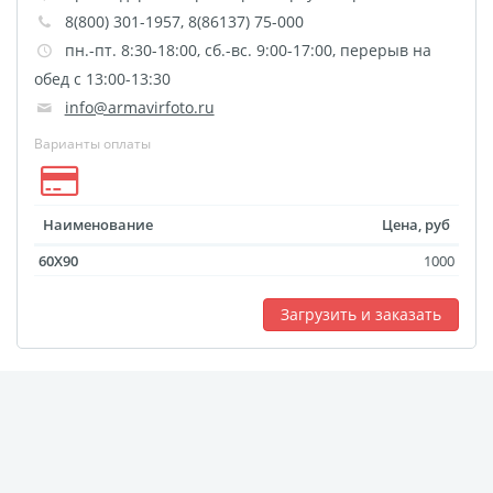
8(800) 301-1957, 8(86137) 75-000
размеров
пн.-пт. 8:30-18:00, сб.-вс. 9:00-17:00, перерыв на
Портреты в стиле
обед с 13:00-13:30
Картины на холсте
info@armavirfoto.ru
Печать чертежей
Варианты оплаты
Холст настольный с
мольбертом
Roll up
Наименование
Цена, руб
Фото на холсте с карт.
60X90
1000
осн. УФ
Пресс-воллы
Загрузить и заказать
Флип-Флоп портрет
Фото на металле
Печать наклеек
Печать на ПВХ пластике
Фотопазл