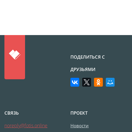
Фото на чехле телефона
Фото на значке
Фотосъемка в студии
Сланцы
Бессмертный полк
Ритуальная керамика
ПОДЕЛИТЬСЯ С
Полотенце с именем
Обложка для
ДРУЗЬЯМИ
документов
Брелок Госномер
Кухонные
принадлежности
Фото на стеклянной
СВЯЗЬ
ПРОЕКТ
рамке
noreply@fotis.online
Новости
Календарь-плакат