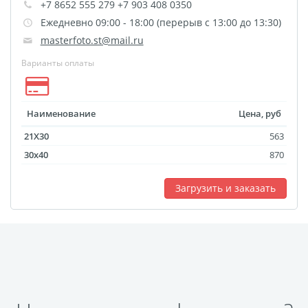
Оформление картин
+7 8652 555 279 +7 903 408 0350
Ежедневно 09:00 - 18:00 (перерыв с 13:00 до 13:30)
Накатка Фото на ХДФ
masterfoto.st@mail.ru
Фото в алюминиевом
Варианты оплаты
багете
Холст на пенокартоне
Фоторама с магнитами
Наименование
Цена, руб
Холст на ДВП
21X30
563
Латексная печать
30x40
870
Фотопечать на
пластике
Загрузить и заказать
Картины на досках
Фотопечать на дереве
Самоклеящийся винил
Печать выкроек
Холст на конкурс
Фотопечать больших