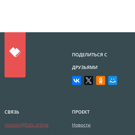
Печать на CD/DVD
Металлическая
пластина
Фото на медали
Коврик для мыши
Фото на брелках
ПОДЕЛИТЬСЯ С
Фото на часах
Фото на подушке
ДРУЗЬЯМИ
Фото на галстуке
Фото на фартуке
Фото на сумке
Фотомагниты
Фото на тарелке
СВЯЗЬ
ПРОЕКТ
Фото на кружках
noreply@fotis.online
Новости
Фото на футболках
Фото на бейсболке