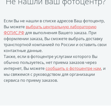
Не нашли ваш фотоцентр?
размеров
Портреты в стиле
Картины на холсте
Если Вы не нашли в списке адресов Ваш фотоцентр,
Вы можете
выбрать центральную лабораторию
Печать чертежей
ФОТИС.РФ
для выполнения Вашего заказа. При
Холст настольный с
оформлении заказа, Вы сможете выбрать доставку
мольбертом
транспортной компанией по России и оставить свои
Roll up
контактные данные.
Фото на холсте с карт.
Также, если в фотоцентре услугами которого Вы
обычно пользуетесь, нет приема заказов через
осн. УФ
интернет, Вы можете
сообщить о фотоцентре нам
, и
Пресс-воллы
мы свяжемся с руководством для организации
Флип-Флоп портрет
сервиса по приему заказов.
Фото на металле
Печать наклеек
Печать на ПВХ пластике
Фотопазл