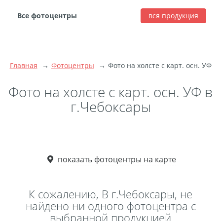
Все фотоцентры
вся продукция
города
Печать фотографий
Фотокниги
Главная
Фотоцентры
Фото на холсте с карт. осн. УФ
Широкоформатная
Фото на холсте с карт. осн. УФ в
печать
Фото на холсте с
г.Чебоксары
подрамником
Фото на пенокартоне
Модульные картины
Мультипанно
показать фотоцентры на карте
Фото на холсте без
подрамника
К сожалению, В г.Чебоксары, не
Фотоколлаж
Фотобокс
найдено ни одного фотоцентра с
выбранной продукцией
Дибонд