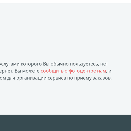
уклеты
Портрет ветерана
(упаковка)
Печать файлов
инки
 услугами которого Вы обычно пользуетесь, нет
очные
ернет, Вы можете
сообщить о фотоцентре нам
, и
атулка
ом для организации сервиса по приему заказов.
ла
ивающая футболка
ушка
й полк
 дневник
ать чертежей