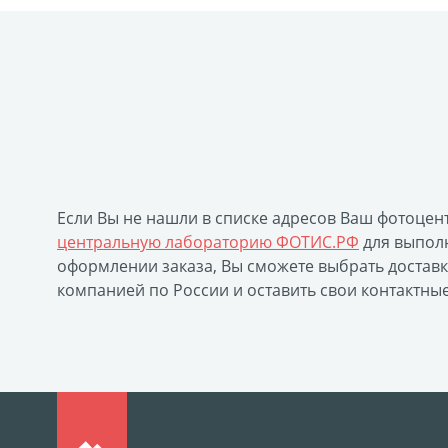
Замки с фотографией
Зажигалки
Украшени
Брошюры и каталоги
Меню для баров и ресто
Печать на пленке, наклейки
Печать на бэклите
Печать подарочных сертификатов
Холст-Декор
Бокс для карточек
Инстамагнит
Трюмо
Вышивка на бейсболке
Воздушные шары
П
Листовая печать
Плакат мечты
Фотограви
Если Вы не нашли в списке адресов Ваш фотоцен
Коробки для кружек
Коробки для тарелок
К
центральную лабораторию ФОТИС.РФ
для выполн
Фото на дереве
Светильник с фото
Космет
оформлении заказа, Вы сможете выбрать достав
Фотодневник
Оживающие фотографии
Пер
компанией по России и оставить свои контактны
Фото на пенокартоне в стиле love
Фотосветиль
Оживающий магнит
Оживающий холст
Ож
Оживающая детская метрика
Оживающая откр
Оживающие грамоты
Оживающий пазл
О
Фото на документы онлайн
Раскраски
Печа