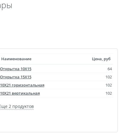
ары
 выкроек
тежей
ртрет
ическая пластина
лстуке
лках
Наименование
Цена, руб
смертный полк
Открытка 10Х15
64
ринадлежности
Открытка 15Х15
102
10Х21 горизонтальная
102
ендарь карманный
10Х21 вертикальная
102
Флаги
ольные принты
Еще 2 продуктов
чки