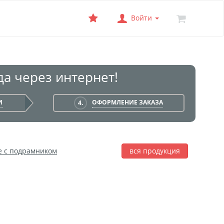
Войти
а через интернет!
И
ОФОРМЛЕНИЕ ЗАКАЗА
4.
е с подрамником
вся продукция
лаж
Фотобокс
Печать на баннере
я печать