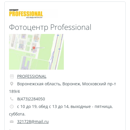
Фото на чехле телефона
Фото на значке
Фотосъемка в студии
Фотоцентр Professional
Сланцы
Бессмертный полк
Ритуальная керамика
Полотенце с именем
Обложка для
документов
PROFESSIONAL
Брелок Госномер
Воронежская область
,
Воронеж
,
Московский пр-т
189/4
Кухонные
8(473)2284050
принадлежности
c 10 до 19, обед с 13 до 14, выходные - пятница,
Фото на стеклянной
суббота.
рамке
321728@mail.ru
Календарь-плакат