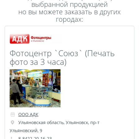
выбранной продукцией
Пластификация
но вы можете заказать в других
Фотопостер
городах:
Печать на
самоклеящемся виниле
Фото на стекле и
Фотоцентр `Союз` (Печать
акриле
фото за 3 часа)
Печать на баннере
Фотообои
Трафареты
Печать на прозрачной
пленке
Рекламные конструкции
Напольная графика
Широкоформатное
ООО АДК
Ульяновская область
,
Ульяновск
,
пр-т
ламинирование
Ульяновский, 9
Изготовление баннеров
8-8422-20-16-23