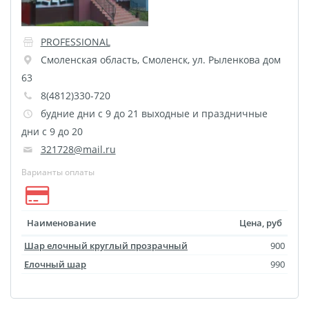
Печать на CD/DVD
Металлическая
PROFESSIONAL
пластина
Смоленская область
,
Смоленск
,
ул. Рыленкова дом
Фото на медали
63
Коврик для мыши
8(4812)330-720
Фото на брелках
будние дни с 9 до 21 выходные и праздничные
Фото на часах
дни с 9 до 20
Фото на подушке
321728@mail.ru
Фото на галстуке
Варианты оплаты
Фото на фартуке
Фото на сумке
Наименование
Цена, руб
Фотомагниты
Фото на тарелке
Шар елочный круглый прозрачный
900
Елочный шар
990
Фото на кружках
Фото на футболках
Фото на бейсболке