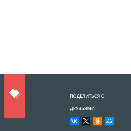
Брошюры и каталоги
Меню для баров и
ресторанов
Плакаты и постеры
Печать на баннере,
сетке
Печать на пленке,
наклейки
Печать на бэклите
Печать на холсте
Оформление картин
Папки
ПОДЕЛИТЬСЯ С
Печать подарочных
ДРУЗЬЯМИ
сертификатов
Холст-Декор на
подрамнике