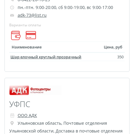
Оформление картин
пн.-птн. 9:00-20:00, сб 9:00-19:00, вс 9:00-17:00
Накатка Фото на ХДФ
adk-73@list.ru
Фото в алюминиевом
Варианты оплаты
багете
Холст на пенокартоне
Фоторама с магнитами
Наименование
Цена, руб
Холст на ДВП
Шар елочный круглый прозрачный
350
Латексная печать
Фотопечать на
пластике
Картины на досках
Фотопечать на дереве
УФПС
Самоклеящийся винил
Печать выкроек
ООО АДК
Холст на конкурс
Ульяновская область
,
Почтовые отделения
Ульяновской области
,
Доставка в почтовые отделения
Фотопечать больших