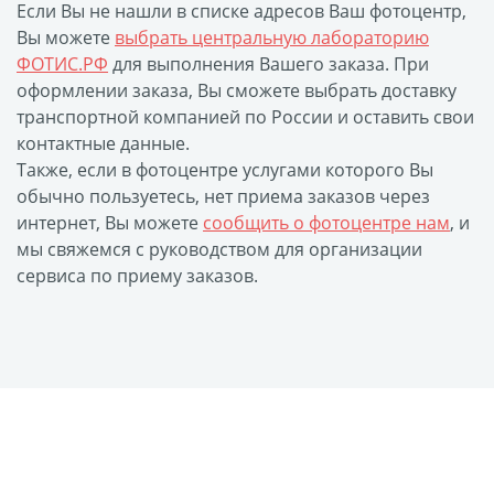
Если Вы не нашли в списке адресов Ваш фотоцентр,
Наградные ленты
Вы можете
выбрать центральную лабораторию
Фоторамки
ФОТИС.РФ
для выполнения Вашего заказа. При
Фотообложка для
оформлении заказа, Вы сможете выбрать доставку
студенческого
транспортной компанией по России и оставить свои
контактные данные.
Фотообложка для
Также, если в фотоцентре услугами которого Вы
свидетельства
обычно пользуетесь, нет приема заказов через
Фототетради и
интернет, Вы можете
сообщить о фотоцентре нам
, и
блокноты
мы свяжемся с руководством для организации
Портфолио
сервиса по приему заказов.
Замки с фотографией
Зажигалки
Украшение подвеска
Латексная печать
Листовки и флаеры
Буклеты