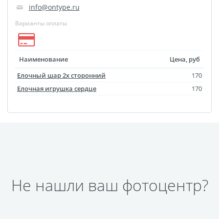
info@ontype.ru
Футляр для CD/DVD
Варианты оплаты
Костеры
Зеркала
Фотокамни
Фотооткрытка
Наименование
Цена, руб
Грамоты и дипломы
Елочный шар 2х сторонний
170
Прикольные принты
Елочная игрушка сердце
170
Фотокристаллы
УФ печать на чехлах
Открытки и
приглашения
Рамки и шары водяные
Фотокарточки
Не нашли ваш фотоцентр?
Домовые таблички
Наклейки и стикеры
Альбом брелок