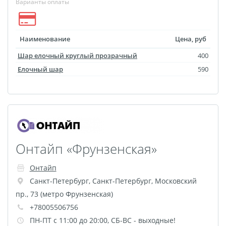
Варианты оплаты
Фотоколлаж
Визитки
Календарь перекидной
Календарь настольный
Наименование
Цена, руб
домик
Шар елочный круглый прозрачный
400
Календари настенные с
Елочный шар
590
блоком
Елочный шарик
(новогод. игрушки)
Календарь карманный
Письмо от Деда Мороза
Онтайп «Фрунзенская»
Таблички на
автомобиль
Онтайп
Санкт-Петербург
,
Санкт-Петербург
,
Московский
Номер на коляску
пр., 73 (метро Фрунзенская)
Конверты
+78005506756
Пластиковые карты
ПН-ПТ с 11:00 до 20:00, СБ-ВС - выходные!
Флаги