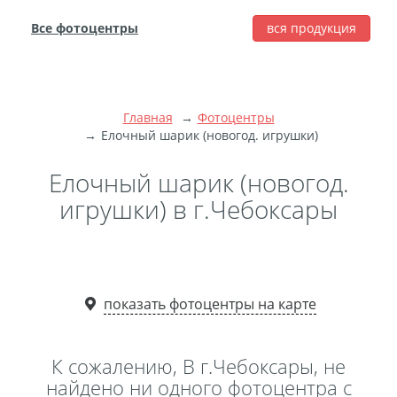
Все фотоцентры
вся продукция
города
Печать фотографий
Фотокниги
Главная
Фотоцентры
Широкоформатная
Елочный шарик (новогод. игрушки)
печать
Елочный шарик (новогод.
Фото на холсте с
игрушки) в г.Чебоксары
подрамником
Фото на пенокартоне
Модульные картины
Мультипанно
показать фотоцентры на карте
Фото на холсте без
подрамника
К сожалению, В г.Чебоксары, не
Фотоколлаж
Фотобокс
найдено ни одного фотоцентра с
Дибонд