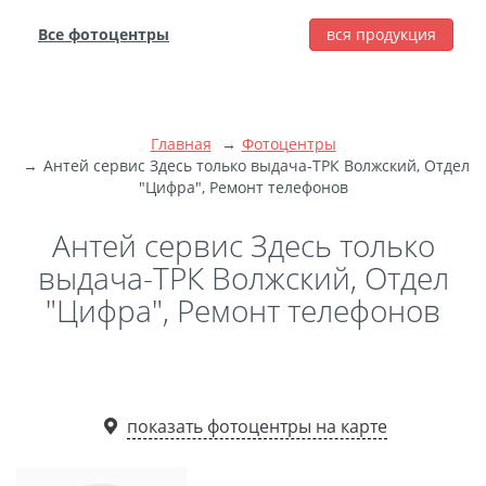
Все фотоцентры
вся продукция
города
Печать фотографий
Фотокниги
Главная
Фотоцентры
Широкоформатная
Антей сервис Здесь только выдача-ТРК Волжский, Отдел
"Цифра", Ремонт телефонов
печать
Фото на холсте с
Антей сервис Здесь только
подрамником
выдача-ТРК Волжский, Отдел
Фото на пенокартоне
"Цифра", Ремонт телефонов
Модульные картины
Мультипанно
Фото на холсте без
подрамника
показать фотоцентры на карте
Фотоколлаж
Фотобокс
Дибонд