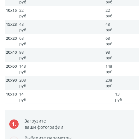
руб
руб
Фото на чехле телефона
10x15
22
22
руб
руб
Фото на значке
15x23
48
48
Фотосъемка в студии
руб
руб
Сланцы
20x20
68
68
Бессмертный полк
руб
руб
20x40
98
98
Ритуальная керамика
руб
руб
Полотенце с именем
20x60
148
148
Обложка для
руб
руб
документов
20x90
208
208
руб
руб
Брелок Госномер
10х10
14
13
Кухонные
руб
руб
принадлежности
Фото на стеклянной
Загрузите
1.
рамке
ваши фотографии
Календарь-плакат
Выберите параметры