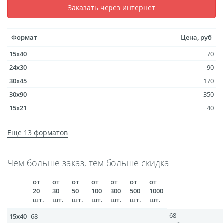
Заказать через интернет
размеров
Портреты в стиле
Формат
Цена, руб
Картины на холсте
15x40
Печать чертежей
70
24x30
90
Холст настольный с
30x45
170
мольбертом
30x90
350
Roll up
15x21
40
Фото на холсте с карт.
11x15
28
осн. УФ
Еще 13 форматов
15x45
75
Пресс-воллы
20x30
80
Флип-Флоп портрет
Чем больше заказ, тем больше скидка
30x30
115
Фото на металле
30x40
155
от
от
от
от
от
от
от
Печать наклеек
30x60
230
20
30
50
100
300
500
1000
Печать на ПВХ пластике
шт.
шт.
шт.
шт.
шт.
шт.
шт.
10x15
27
Фотопазл
15x21
68
40
15x40
68