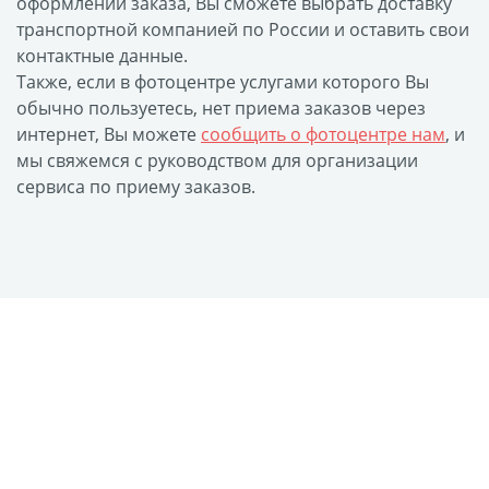
оформлении заказа, Вы сможете выбрать доставку
транспортной компанией по России и оставить свои
Футляр для CD/DVD
контактные данные.
Костеры
Зеркала
Также, если в фотоцентре услугами которого Вы
Фотокамни
обычно пользуетесь, нет приема заказов через
Фотооткрытка
интернет, Вы можете
сообщить о фотоцентре нам
, и
Грамоты и дипломы
мы свяжемся с руководством для организации
сервиса по приему заказов.
Прикольные принты
Фотокристаллы
УФ печать на чехлах
Открытки и
приглашения
Рамки и шары водяные
Фотокарточки
Домовые таблички
Наклейки и стикеры
Альбом брелок