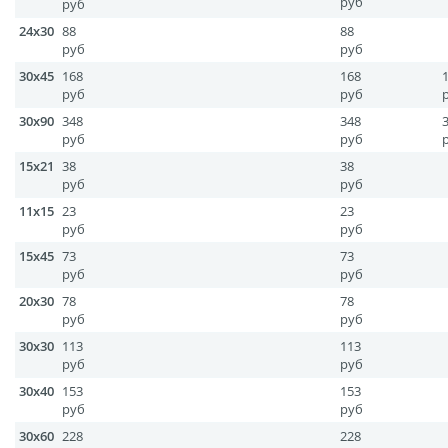
руб
руб
Печать на CD/DVD
15x23
50
24x30
88
88
Металлическая
20x20
70
руб
руб
20x40
100
пластина
30x45
168
168
20x60
150
руб
руб
Фото на медали
20x90
210
30x90
348
348
Коврик для мыши
руб
руб
10х10
15
Фото на брелках
15x21
38
38
Фото на часах
руб
руб
11x15
Фото на подушке
23
23
руб
руб
Фото на галстуке
15x45
73
73
Фото на фартуке
руб
руб
Фото на сумке
20x30
78
78
руб
руб
Фотомагниты
30x30
113
113
Фото на тарелке
руб
руб
Фото на кружках
30x40
153
153
руб
руб
Фото на футболках
30x60
228
228
Фото на бейсболке