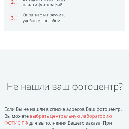
2.
Фотоколлаж
Визитки
печати фотографий
Календарь перекидной
Оплатите и получите
3.
Календарь настольный
удобным способом
домик
Календари настенные с
блоком
Елочный шарик
(новогод. игрушки)
Календарь карманный
Письмо от Деда Мороза
Не нашли ваш фотоцентр?
Таблички на
автомобиль
Номер на коляску
Если Вы не нашли в списке адресов Ваш фотоцентр,
Конверты
Вы можете
выбрать центральную лабораторию
Пластиковые карты
ФОТИС.РФ
для выполнения Вашего заказа. При
Флаги