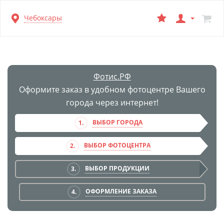
Перейти
Чебоксары
к
основной
информации
Фотис.РФ
Оформите заказ в удобном фотоцентре Вашего
города через интернет!
ВЫБОР ГОРОДА
1.
ВЫБОР ФОТОЦЕНТРА
2.
ВЫБОР ПРОДУКЦИИ
3.
ОФОРМЛЕНИЕ ЗАКАЗА
4.