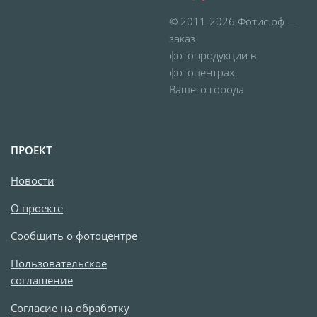
Брошюры и каталоги
© 2011-2026 Фотис.рф —
Меню для баров и
заказ
ресторанов
фотопродукции в
Плакаты и постеры
фотоцентрах
Печать на баннере,
Вашего города
сетке
Печать на пленке,
наклейки
ПРОЕКТ
Печать на бэклите
Новости
Печать на холсте
Оформление картин
О проекте
Папки
Сообщить о фотоцентре
Печать подарочных
Пользовательское
сертификатов
соглашение
Холст-Декор на
Согласие на обработку
подрамнике