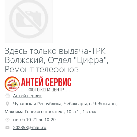
Пластификация
Фотопостер
Печать на
самоклеящемся виниле
Фото на стекле и
Здесь только выдача-ТРК
акриле
Волжский, Отдел "Цифра",
Печать на баннере
Ремонт телефонов
Фотообои
Трафареты
Печать на прозрачной
пленке
Рекламные конструкции
Антей сервис
Напольная графика
Чувашская Республика
,
Чебоксары
,
г. Чебоксары,
Максима Горького проспект, 10 ст1 , 1 этаж
Широкоформатное
пн-сб 10-21 вс 10-20
ламинирование
202358@mail.ru
Изготовление баннеров