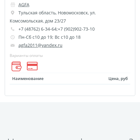
AGFA
размеров
Тульская область
,
Новомосковск
,
ул.
Портреты в стиле
Комсомольская, дом 23/27
Картины на холсте
+7 (48762) 6-34-64;+7 (902)902-73-10
Печать чертежей
Пн-Сб с10 до 19; Вс с10 до 18
Холст настольный с
agfa2011@yandex.ru
мольбертом
Варианты оплаты
Roll up
Фото на холсте с карт.
Наименование
Цена, руб
осн. УФ
Пресс-воллы
Флип-Флоп портрет
Фото на металле
Печать наклеек
Печать на ПВХ пластике
Фотопазл