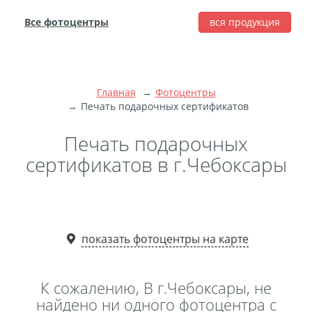
Все фотоцентры
вся продукция
города
Печать фотографий
Фотокниги
Главная
Фотоцентры
Широкоформатная
Печать подарочных сертификатов
печать
Печать подарочных
Фото на холсте с
сертификатов в г.Чебоксары
подрамником
Фото на пенокартоне
Модульные картины
Мультипанно
показать фотоцентры на карте
Фото на холсте без
подрамника
К сожалению, В г.Чебоксары, не
Фотоколлаж
Фотобокс
найдено ни одного фотоцентра с
Дибонд