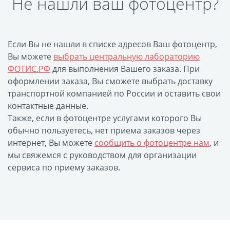
Не нашли ваш фотоцентр?
Печать на CD/DVD
Металлическая
пластина
Если Вы не нашли в списке адресов Ваш фотоцентр,
Фото на медали
Вы можете
выбрать центральную лабораторию
Коврик для мыши
ФОТИС.РФ
для выполнения Вашего заказа. При
Фото на брелках
оформлении заказа, Вы сможете выбрать доставку
транспортной компанией по России и оставить свои
Фото на часах
контактные данные.
Фото на подушке
Также, если в фотоцентре услугами которого Вы
Фото на галстуке
обычно пользуетесь, нет приема заказов через
Фото на фартуке
интернет, Вы можете
сообщить о фотоцентре нам
, и
Фото на сумке
мы свяжемся с руководством для организации
сервиса по приему заказов.
Фотомагниты
Фото на тарелке
Фото на кружках
Фото на футболках
Фото на бейсболке