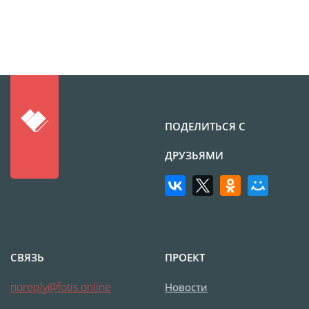
Фото на чехле телефона
Фото на значке
Фотосъемка в студии
Сланцы
Бессмертный полк
Ритуальная керамика
ПОДЕЛИТЬСЯ С
Полотенце с именем
ДРУЗЬЯМИ
Обложка для
документов
Брелок Госномер
Кухонные
принадлежности
СВЯЗЬ
ПРОЕКТ
Фото на стеклянной
рамке
noreply@fotis.online
Новости
Календарь-плакат