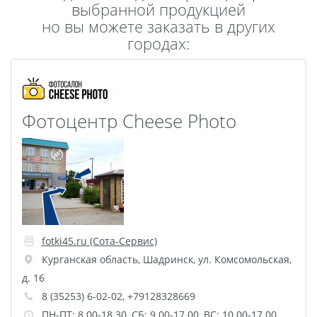
выбранной продукцией
Пластификация
но вы можете заказать в других
Фотопостер
городах:
Печать на
самоклеящемся виниле
Фото на стекле и
Фотоцентр Cheese Photo
акриле
Печать на баннере
Фотообои
Трафареты
Печать на прозрачной
пленке
Рекламные конструкции
Напольная графика
fotki45.ru (Сота-Сервис)
Широкоформатное
Курганская область
,
Шадринск
,
ул. Комсомольская,
д. 16
ламинирование
8 (35253) 6-02-02, +79128328669
Изготовление баннеров
ПН-ПТ: 8.00-18.30, СБ: 9.00-17.00, ВС: 10.00-17.00