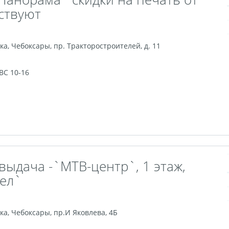
йствуют
ка
,
Чебоксары
,
пр. Тракторостроителей, д. 11
 ВС 10-16
выдача -`МТВ-центр`, 1 этаж,
дел`
ка
,
Чебоксары
,
пр.И Яковлева, 4Б