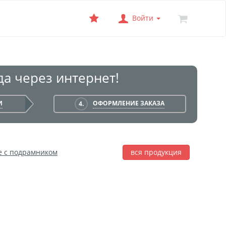
Войти
а через интернет!
И
ОФОРМЛЕНИЕ ЗАКАЗА
4.
е с подрамником
вся продукция
лаж
Фотобокс
Печать на баннере
я печать