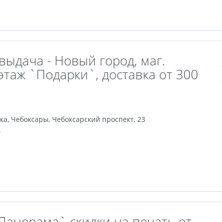
выдача - Новый город, маг.
этаж `Подарки`, доставка от 300
ка
,
Чебоксары
,
Чебоксарский проспект, 23
0
Панорама` скидки на печать от