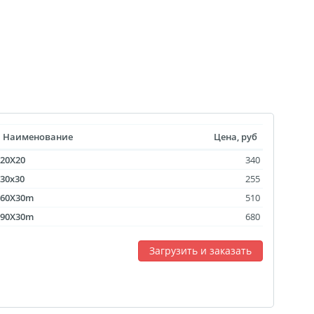
 выкроек
тежей
ртрет
ическая пластина
лстуке
лках
Наименование
Цена, руб
смертный полк
20X20
340
ринадлежности
30x30
255
60X30m
510
ендарь карманный
90X30m
680
Флаги
ольные принты
Загрузить и заказать
чки