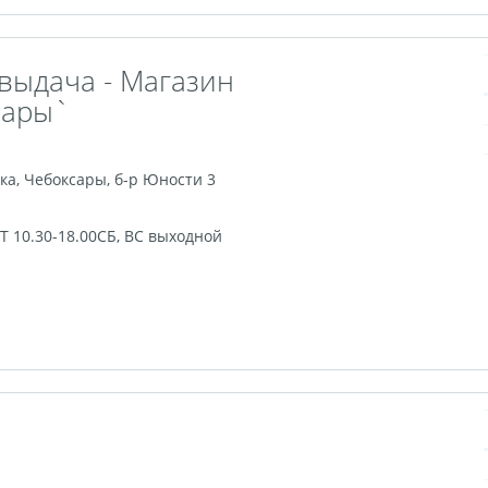
 выдача - Магазин
вары`
ка
,
Чебоксары
,
б-р Юности 3
ПТ 10.30-18.00СБ, ВС выходной