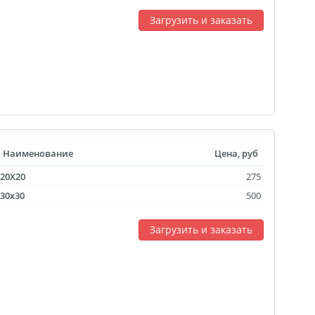
агрузка видео для AR
Загрузить и заказать
ры
отрывной оживающий
Дизайн фотокниг
пластинка
нстаграм
документов
Наименование
Цена, руб
20X20
275
ки
30x30
500
чать
арности
Листовки
Загрузить и заказать