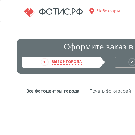
Перейти к основной информации
ФОТИС.РФ
Чебоксары
Оформите заказ в
ВЫБОР ГОРОДА
1.
2.
Все фотоцентры города
Печать фотографий
Фото на пенокартоне
Модульные картины
Дибонд
Пластификация
Фотопостер
Пе
Фотообои
Трафареты
Печать на прозрачн
Широкоформатное ламинирование
Изготовле
Фото в алюминиевом багете
Холст на пенокар