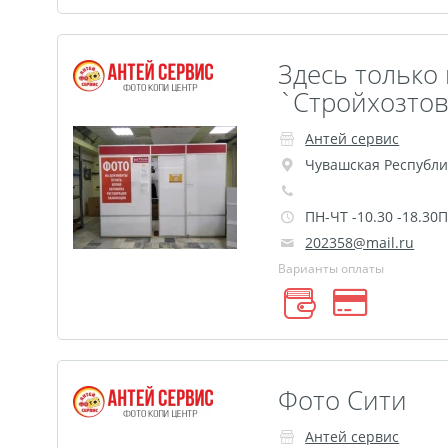
Здесь только
`Стройхозто
Антей сервис
Чувашская Республи
ПН-ЧТ -10.30 -18.30
202358@mail.ru
Варианты оплаты
Фото Сити
Антей сервис