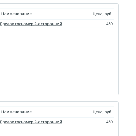
уклеты
Наименование
Цена, руб
Брелок госномер 2-х сторонний
450
Портрет ветерана
(упаковка)
Печать файлов
инки
очные
атулка
ла
ивающая футболка
ушка
й полк
Наименование
Цена, руб
 дневник
Брелок госномер 2-х сторонний
450
ать чертежей