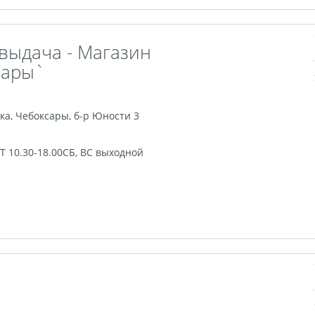
 выдача - Магазин
вары`
ка
,
Чебоксары
,
б-р Юности 3
ПТ 10.30-18.00СБ, ВС выходной