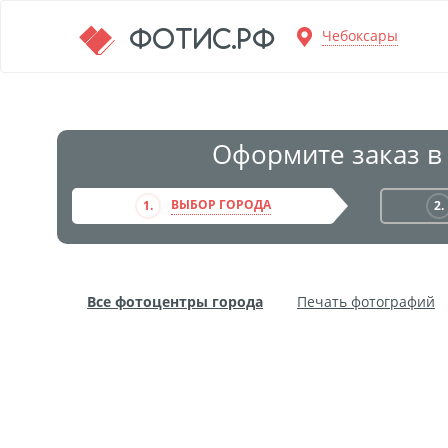
Перейти к основной информации
ФОТИС.РФ
Чебоксары
Оформите заказ в
ВЫБОР ГОРОДА
1.
2.
Все фотоцентры города
Печать фотографий
Фото на пенокартоне
Модульные картины
Дибонд
Пластификация
Фотопостер
Пе
Фотообои
Трафареты
Печать на прозрачн
Широкоформатное ламинирование
Изготовле
Фото в алюминиевом багете
Холст на пенокар