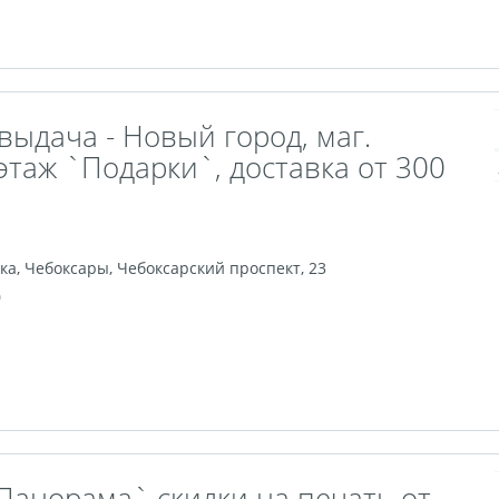
выдача - Новый город, маг.
этаж `Подарки`, доставка от 300
ка
,
Чебоксары
,
Чебоксарский проспект, 23
0
Панорама` скидки на печать от