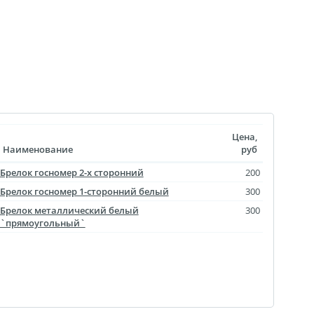
 выкроек
тежей
ртрет
ическая пластина
лстуке
лках
Цена,
смертный полк
Наименование
руб
ринадлежности
Брелок госномер 2-х сторонний
200
Брелок госномер 1-сторонний белый
300
ендарь карманный
Брелок металлический белый
300
Флаги
`прямоугольный`
ольные принты
чки