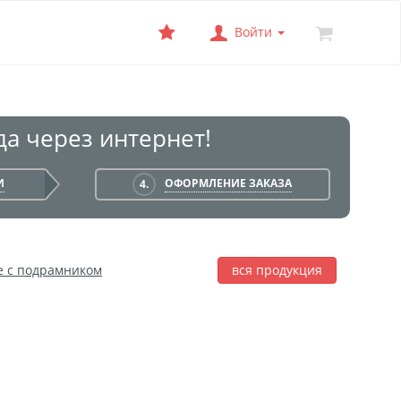
Войти
а через интернет!
И
ОФОРМЛЕНИЕ ЗАКАЗА
4.
е с подрамником
вся продукция
лаж
Фотобокс
Печать на баннере
я печать