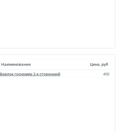
агрузка видео для AR
ры
отрывной оживающий
Дизайн фотокниг
пластинка
нстаграм
документов
Наименование
Цена, руб
Брелок госномер 2-х сторонний
450
ки
чать
арности
Листовки