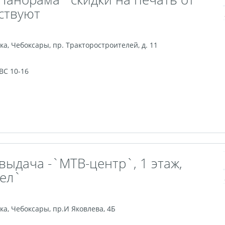
йствуют
ка
,
Чебоксары
,
пр. Тракторостроителей, д. 11
 ВС 10-16
выдача -`МТВ-центр`, 1 этаж,
дел`
ка
,
Чебоксары
,
пр.И Яковлева, 4Б