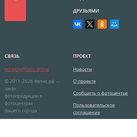
Печать на CD/DVD
ДРУЗЬЯМИ
Металлическая
пластина
Фото на медали
Коврик для мыши
Фото на брелках
СВЯЗЬ
ПРОЕКТ
Фото на часах
Фото на подушке
noreply@fotis.online
Новости
Фото на галстуке
© 2011-2026 Фотис.рф —
О проекте
Фото на фартуке
заказ
Фото на сумке
Сообщить о фотоцентре
фотопродукции в
Фотомагниты
фотоцентрах
Пользовательское
Фото на тарелке
Вашего города
соглашение
Фото на кружках
Согласие на обработку
Фото на футболках
персональных данных
Фото на бейсболке