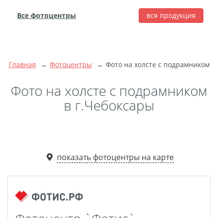
Все фотоцентры
вся продукция
города
Печать фотографий
Фотокниги
Главная
Фотоцентры
Фото на холсте с подрамником
Широкоформатная
Фото на холсте с подрамником
печать
Фото на холсте с
в г.Чебоксары
подрамником
Фото на пенокартоне
Модульные картины
Мультипанно
показать фотоцентры на карте
Фото на холсте без
подрамника
Фотоколлаж
Фотобокс
Дибонд