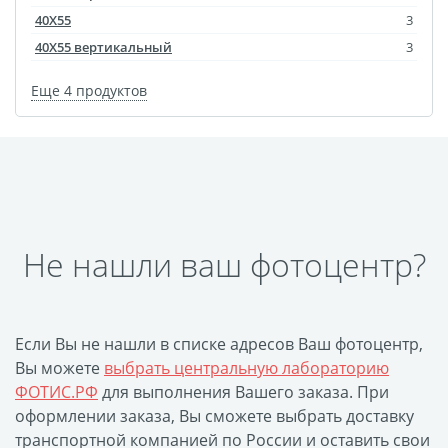
Оформление картин
40Х55
3
Накатка Фото на ХДФ
40Х55 вертикальный
3
Фото в алюминиевом
Еще 4 продуктов
багете
Холст на пенокартоне
Фоторама с магнитами
Холст на ДВП
Латексная печать
Фотопечать на
Не нашли ваш фотоцентр?
пластике
Картины на досках
Фотопечать на дереве
Если Вы не нашли в списке адресов Ваш фотоцентр,
Самоклеящийся винил
Вы можете
выбрать центральную лабораторию
Печать выкроек
ФОТИС.РФ
для выполнения Вашего заказа. При
Холст на конкурс
оформлении заказа, Вы сможете выбрать доставку
транспортной компанией по России и оставить свои
Фотопечать больших