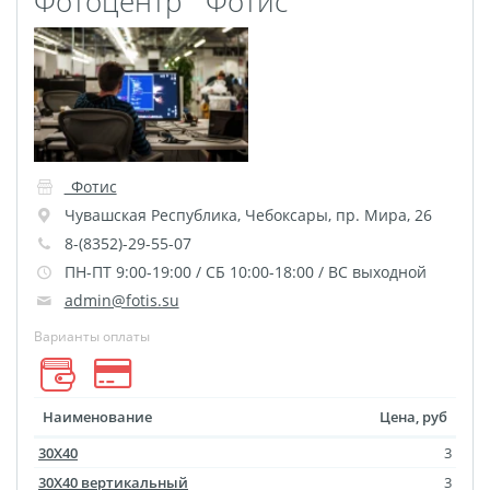
Фотоцентр `Фотис`
Пластификация
Фотопостер
Печать на
самоклеящемся виниле
Фото на стекле и
акриле
_Фотис
Печать на баннере
Чувашская Республика
,
Чебоксары
,
пр. Мира, 26
Фотообои
Трафареты
8-(8352)-29-55-07
ПН-ПТ 9:00-19:00 / СБ 10:00-18:00 / ВС выходной
Печать на прозрачной
admin@fotis.su
пленке
Варианты оплаты
Рекламные конструкции
Напольная графика
Широкоформатное
Наименование
Цена, руб
ламинирование
30Х40
3
Изготовление баннеров
30Х40 вертикальный
3