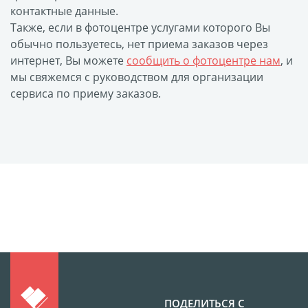
контактные данные.
размеров
Также, если в фотоцентре услугами которого Вы
Портреты в стиле
обычно пользуетесь, нет приема заказов через
Картины на холсте
интернет, Вы можете
сообщить о фотоцентре нам
, и
Печать чертежей
мы свяжемся с руководством для организации
сервиса по приему заказов.
Холст настольный с
мольбертом
Roll up
Фото на холсте с карт.
осн. УФ
Пресс-воллы
Флип-Флоп портрет
Фото на металле
Печать наклеек
Печать на ПВХ пластике
Фотопазл
ПОДЕЛИТЬСЯ С