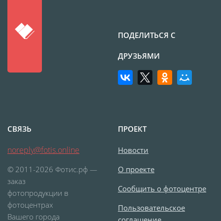
Фотошкатулка
Фотодневник
ПОДЕЛИТЬСЯ С
Оживающие
фотографии
ДРУЗЬЯМИ
Перекидной на
подставке
Спортивные бутылки
Мини-стелла
Фото на пенокартоне в
СВЯЗЬ
ПРОЕКТ
стиле love
noreply@fotis.online
Новости
Фотосветильники
Маска с принтом
© 2011-2026 Фотис.рф —
О проекте
заказ
Оживающие
Сообщить о фотоцентре
фотопродукции в
фотографии
фотоцентрах
Пользовательское
Оживающая футболка
Вашего города
соглашение