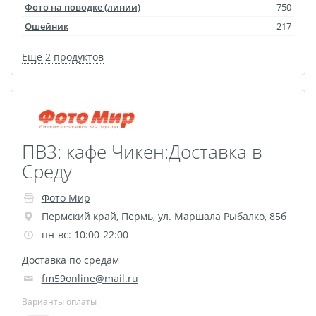
Оформление картин
Фото на поводке (линии)
750
Накатка Фото на ХДФ
Ошейник
217
Фото в алюминиевом
Еще 2 продуктов
багете
Холст на пенокартоне
Фоторама с магнитами
Холст на ДВП
ПВЗ: кафе Чикен:Доставка в
Латексная печать
Среду
Фотопечать на
пластике
Фото Мир
Картины на досках
Пермский край
,
Пермь
,
ул. Маршала Рыбалко, 85б
Фотопечать на дереве
пн-вс: 10:00-22:00
Самоклеящийся винил
Доставка по средам
Печать выкроек
fm59online@mail.ru
Холст на конкурс
Варианты оплаты
Фотопечать больших