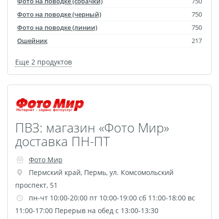
Фото на поводке (собачки)
750
Фотоколлаж
Визитки
Фото на поводке (черный)
750
Календарь перекидной
Фото на поводке (линии)
750
Календарь настольный
Ошейник
217
домик
Еще 2 продуктов
Календари настенные с
блоком
Елочный шарик
(новогод. игрушки)
Календарь карманный
ПВЗ: магазин «Фото Мир»
Письмо от Деда Мороза
доставка ПН-ПТ
Таблички на
Фото Мир
автомобиль
Пермский край
,
Пермь
,
ул. Комсомольский
Номер на коляску
проспект, 51
Конверты
пн-чт 10:00-20:00 пт 10:00-19:00 сб 11:00-18:00 вс
Пластиковые карты
11:00-17:00 Перерыв на обед с 13:00-13:30
Флаги