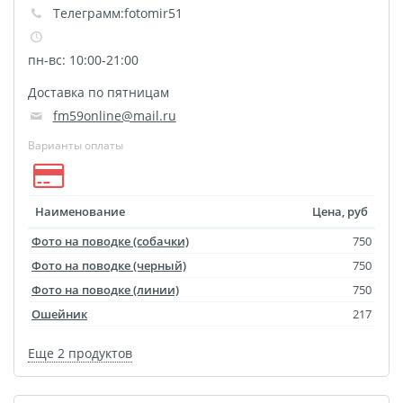
Печать на CD/DVD
Телеграмм:fotomir51
Металлическая
пн-вс: 10:00-21:00
пластина
Фото на медали
Доставка по пятницам
Коврик для мыши
fm59online@mail.ru
Фото на брелках
Варианты оплаты
Фото на часах
Фото на подушке
Наименование
Цена, руб
Фото на галстуке
Фото на поводке (собачки)
750
Фото на фартуке
Фото на поводке (черный)
750
Фото на сумке
Фото на поводке (линии)
750
Фотомагниты
Ошейник
217
Фото на тарелке
Фото на кружках
Еще 2 продуктов
Фото на футболках
Фото на бейсболке