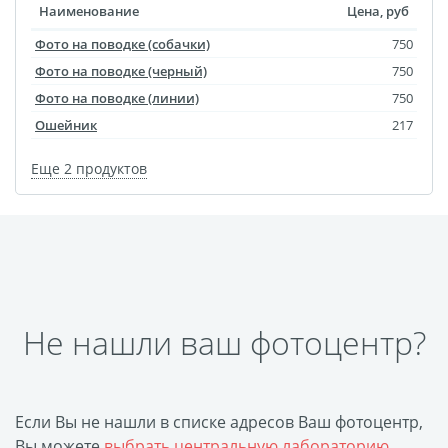
Наименование
Цена, руб
Выпускные виньетки
Фото на поводке (собачки)
750
Рамки
Багет
Фото на поводке (черный)
750
Портрет ветерана
Фото на поводке (линии)
750
Бокс для карточек
Ошейник
217
Инстамагнит
Трюмо
Для животных
Еще 2 продуктов
Фото на медальнице
Коробки и пакеты
(упаковка)
Вышивка на бейсболке
Воздушные шары
Не нашли ваш фотоцентр?
Портсигар
Портмоне
Расписание уроков
Фотокубик
Если Вы не нашли в списке адресов Ваш фотоцентр,
Печать файлов
Вы можете
выбрать центральную лабораторию