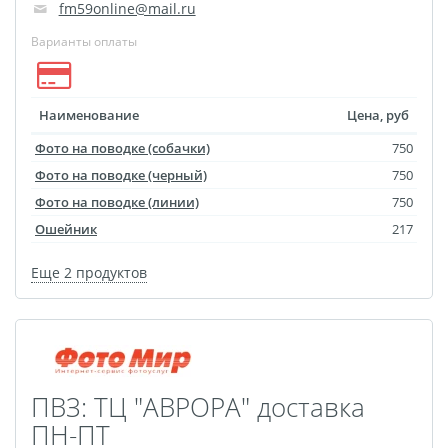
fm59online@mail.ru
Футляр для CD/DVD
Варианты оплаты
Костеры
Зеркала
Фотокамни
Фотооткрытка
Наименование
Цена, руб
Грамоты и дипломы
Фото на поводке (собачки)
750
Прикольные принты
Фото на поводке (черный)
750
Фотокристаллы
Фото на поводке (линии)
750
Ошейник
217
УФ печать на чехлах
Открытки и
Еще 2 продуктов
приглашения
Рамки и шары водяные
Фотокарточки
Домовые таблички
ПВЗ: ТЦ "АВРОРА" доставка
Наклейки и стикеры
ПН-ПТ
Альбом брелок