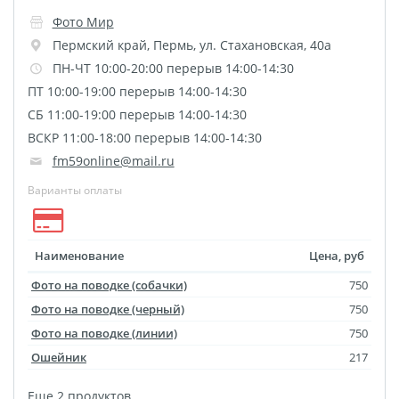
Наградные ленты
Фото Мир
Фоторамки
Пермский край
,
Пермь
,
ул. Стахановская, 40а
Фотообложка для
ПН-ЧТ 10:00-20:00 перерыв 14:00-14:30
студенческого
ПТ 10:00-19:00 перерыв 14:00-14:30
СБ 11:00-19:00 перерыв 14:00-14:30
Фотообложка для
ВСКР 11:00-18:00 перерыв 14:00-14:30
свидетельства
fm59online@mail.ru
Фототетради и
Варианты оплаты
блокноты
Портфолио
Замки с фотографией
Наименование
Цена, руб
Зажигалки
Фото на поводке (собачки)
750
Украшение подвеска
Фото на поводке (черный)
750
Латексная печать
Фото на поводке (линии)
750
Листовки и флаеры
Ошейник
217
Буклеты
Еще 2 продуктов