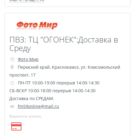
Брошюры и каталоги
Меню для баров и
ресторанов
Плакаты и постеры
Печать на баннере,
ПВЗ: ТЦ "ОГОНЕК":Доставка в
сетке
Среду
Печать на пленке,
Фото Мир
наклейки
Пермский край
,
Краснокамск
,
ул. Комсомольский
Печать на бэклите
проспект, 17
Печать на холсте
ПН-ПТ 10:00-19:00 перерыв 14:00-14:30
Оформление картин
СБ-ВСКР 10:00-18:00 перерыв 14:00-14:30
Папки
Доставка по СРЕДАМ.
Печать подарочных
fm59online@mail.ru
сертификатов
Варианты оплаты
Холст-Декор на
подрамнике