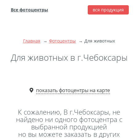
Все фотоцентры
вся продукция
города
Печать фотографий
Фотокниги
Главная
Фотоцентры
Для животных
Широкоформатная
Для животных в г.Чебоксары
печать
Фото на холсте с
подрамником
Фото на пенокартоне
показать фотоцентры на карте
Модульные картины
Мультипанно
Фото на холсте без
К сожалению, В г.Чебоксары, не
подрамника
найдено ни одного фотоцентра с
выбранной продукцией
Фотоколлаж
Фотобокс
но вы можете заказать в других
Дибонд