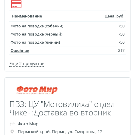
размеров
Портреты в стиле
Наименование
Цена, руб
Картины на холсте
Фото на поводке (собачки)
750
Печать чертежей
Фото на поводке (черный)
750
Холст настольный с
Фото на поводке (линии)
750
мольбертом
Ошейник
217
Roll up
Еще 2 продуктов
Фото на холсте с карт.
осн. УФ
Пресс-воллы
Флип-Флоп портрет
ПВЗ: ЦУ "Мотовилиха" отдел
Фото на металле
Чикен:Доставка во вторник
Печать наклеек
Печать на ПВХ пластике
Фото Мир
Фотопазл
Пермский край
,
Пермь
,
ул. Смирнова, 12