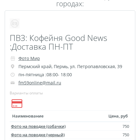
городах:
Пластификация
Фотопостер
Печать на
самоклеящемся виниле
ПВЗ: Кофейня Good News
Фото на стекле и
:Доставка ПН-ПТ
акриле
Фото Мир
Печать на баннере
Пермский край
,
Пермь
,
ул. Петропавловская, 39
Фотообои
Трафареты
пн-пятница :08:00- 18:00
Печать на прозрачной
fm59online@mail.ru
пленке
Варианты оплаты
Рекламные конструкции
Напольная графика
Широкоформатное
Наименование
Цена, руб
ламинирование
Фото на поводке (собачки)
750
Изготовление баннеров
Фото на поводке (черный)
750