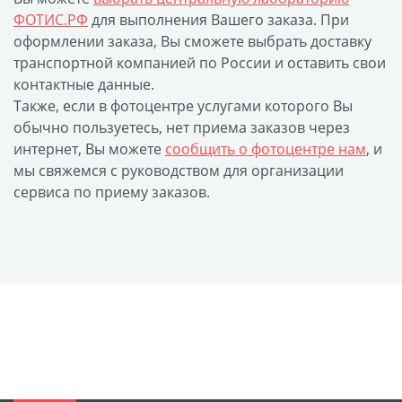
Листовая печать
ФОТИС.РФ
для выполнения Вашего заказа. При
Плакат мечты
оформлении заказа, Вы сможете выбрать доставку
Фотогравировка
транспортной компанией по России и оставить свои
Табличка Instagram
контактные данные.
Также, если в фотоцентре услугами которого Вы
Детская метрика
обычно пользуетесь, нет приема заказов через
Валентинки
интернет, Вы можете
сообщить о фотоцентре нам
, и
Коробки для кружек
мы свяжемся с руководством для организации
Коробки для тарелок
сервиса по приему заказов.
Коробки для футболок
Коробки для пазлов
Сумки подарочные
Фото на дереве
Светильник с фото
Косметичка
Детские футболки
Этикетки на бутылку