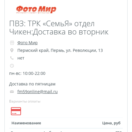
Фото на чехле телефона
Фото на значке
ПВЗ: ТРК «СемьЯ» отдел
Фотосъемка в студии
Чикен:Доставка во вторник
Сланцы
Бессмертный полк
Фото Мир
Ритуальная керамика
Пермский край
,
Пермь
,
ул. Революции, 13
нет
Полотенце с именем
Обложка для
пн-вс: 10:00-22:00
документов
Доставка по пятницам
Брелок Госномер
fm59online@mail.ru
Кухонные
принадлежности
Варианты оплаты
Фото на стеклянной
рамке
Наименование
Цена, руб
Календарь-плакат