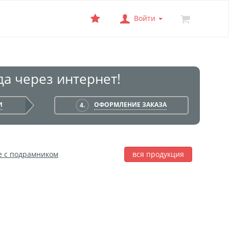
Войти
а через интернет!
И
ОФОРМЛЕНИЕ ЗАКАЗА
4.
е с подрамником
вся продукция
лаж
Фотобокс
Печать на баннере
я печать