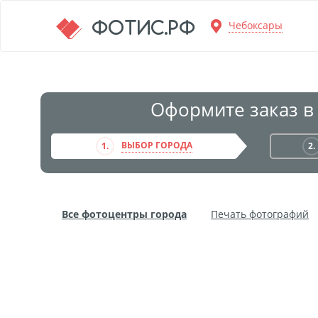
Перейти к основной информации
ФОТИС.РФ
Чебоксары
Оформите заказ в
ВЫБОР ГОРОДА
1.
2.
Все фотоцентры города
Печать фотографий
Фото на пенокартоне
Модульные картины
Дибонд
Пластификация
Фотопостер
Пе
Фотообои
Трафареты
Печать на прозрачн
Широкоформатное ламинирование
Изготовле
Фото в алюминиевом багете
Холст на пенокар