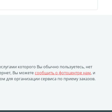
уклеты
Портрет ветерана
(упаковка)
Печать файлов
инки
очные
атулка
 услугами которого Вы обычно пользуетесь, нет
ла
ернет, Вы можете
сообщить о фотоцентре нам
, и
ивающая футболка
ом для организации сервиса по приему заказов.
ушка
й полк
 дневник
ать чертежей