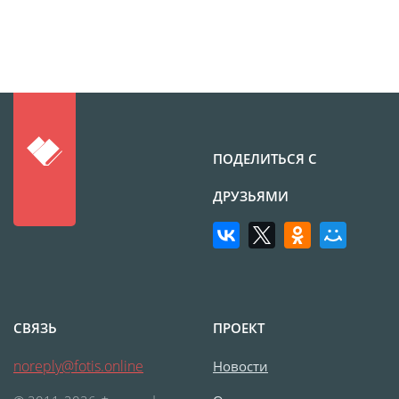
размеров
Портреты в стиле
Картины на холсте
Печать чертежей
Холст настольный с
мольбертом
ПОДЕЛИТЬСЯ С
Roll up
ДРУЗЬЯМИ
Фото на холсте с карт.
осн. УФ
Пресс-воллы
Флип-Флоп портрет
Фото на металле
СВЯЗЬ
ПРОЕКТ
Печать наклеек
Печать на ПВХ пластике
noreply@fotis.online
Новости
Фотопазл