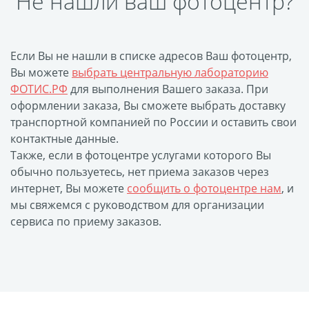
Не нашли ваш фотоцентр?
Оформление картин
Накатка Фото на ХДФ
Фото в алюминиевом
Если Вы не нашли в списке адресов Ваш фотоцентр,
багете
Вы можете
выбрать центральную лабораторию
Холст на пенокартоне
ФОТИС.РФ
для выполнения Вашего заказа. При
Фоторама с магнитами
оформлении заказа, Вы сможете выбрать доставку
транспортной компанией по России и оставить свои
Холст на ДВП
контактные данные.
Латексная печать
Также, если в фотоцентре услугами которого Вы
Фотопечать на
обычно пользуетесь, нет приема заказов через
пластике
интернет, Вы можете
сообщить о фотоцентре нам
, и
мы свяжемся с руководством для организации
Картины на досках
сервиса по приему заказов.
Фотопечать на дереве
Самоклеящийся винил
Печать выкроек
Холст на конкурс
Фотопечать больших