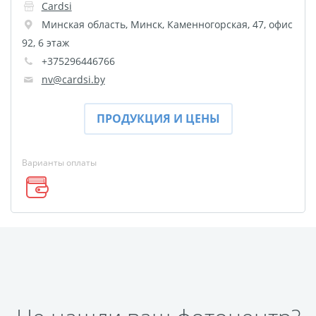
Cardsi
Пластификация
Минская область
,
Минск
,
Каменногорская, 47, офис
Фотопостер
92, 6 этаж
Печать на
+375296446766
самоклеящемся виниле
nv@cardsi.by
Фото на стекле и
акриле
ПРОДУКЦИЯ И ЦЕНЫ
Печать на баннере
Фотообои
Трафареты
Варианты оплаты
Печать на прозрачной
пленке
Рекламные конструкции
Напольная графика
Широкоформатное
ламинирование
Изготовление баннеров