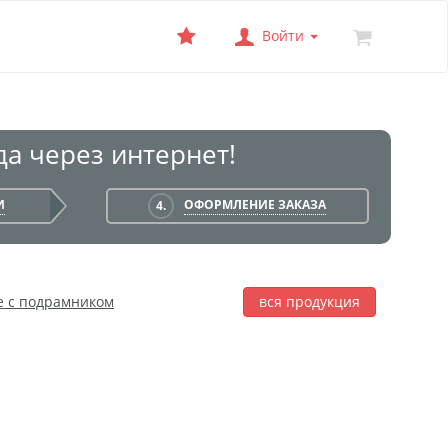
Войти
а через интернет!
И
ОФОРМЛЕНИЕ ЗАКАЗА
4.
е с подрамником
вся продукция
лаж
Фотобокс
Печать на баннере
я печать