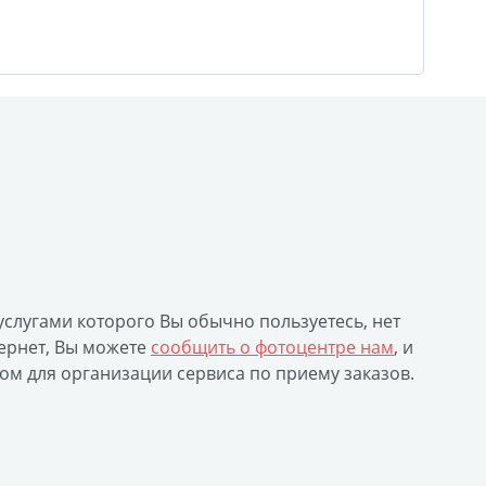
уклеты
Портрет ветерана
(упаковка)
Печать файлов
инки
очные
атулка
ла
 услугами которого Вы обычно пользуетесь, нет
ивающая футболка
ернет, Вы можете
сообщить о фотоцентре нам
, и
ушка
ом для организации сервиса по приему заказов.
й полк
 дневник
ать чертежей