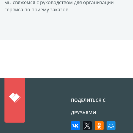
Оформление картин
мы свяжемся с руководством для организации
сервиса по приему заказов.
Накатка Фото на ХДФ
Фото в алюминиевом
багете
Холст на пенокартоне
Фоторама с магнитами
Холст на ДВП
Латексная печать
Фотопечать на
пластике
Картины на досках
Фотопечать на дереве
ПОДЕЛИТЬСЯ С
Самоклеящийся винил
ДРУЗЬЯМИ
Печать выкроек
Холст на конкурс
Фотопечать больших