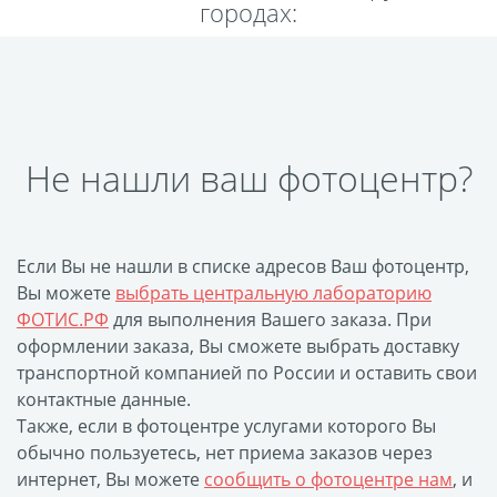
городах:
Пластификация
Фотопостер
Печать на
самоклеящемся виниле
Фото на стекле и
Не нашли ваш фотоцентр?
акриле
Печать на баннере
Фотообои
Трафареты
Если Вы не нашли в списке адресов Ваш фотоцентр,
Печать на прозрачной
Вы можете
выбрать центральную лабораторию
пленке
ФОТИС.РФ
для выполнения Вашего заказа. При
Рекламные конструкции
оформлении заказа, Вы сможете выбрать доставку
транспортной компанией по России и оставить свои
Напольная графика
контактные данные.
Широкоформатное
Также, если в фотоцентре услугами которого Вы
ламинирование
обычно пользуетесь, нет приема заказов через
Изготовление баннеров
интернет, Вы можете
сообщить о фотоцентре нам
, и