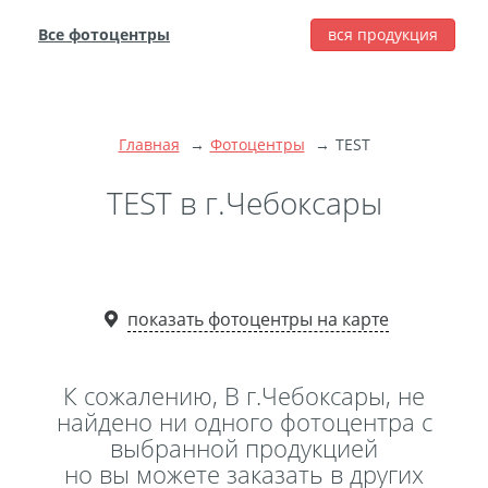
Все фотоцентры
вся продукция
города
Печать фотографий
Фотокниги
Главная
Фотоцентры
TEST
Широкоформатная
печать
TEST в г.Чебоксары
Фото на холсте с
подрамником
Фото на пенокартоне
показать фотоцентры на карте
Модульные картины
Мультипанно
Фото на холсте без
К сожалению, В г.Чебоксары, не
подрамника
найдено ни одного фотоцентра с
выбранной продукцией
Фотоколлаж
Фотобокс
но вы можете заказать в других
Дибонд