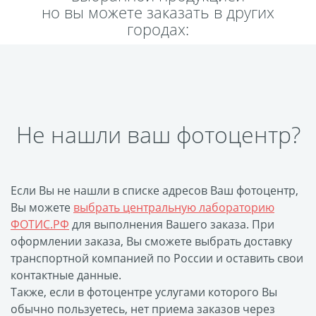
но вы можете заказать в других
Пластификация
городах:
Фотопостер
Печать на
самоклеящемся виниле
Фото на стекле и
акриле
Не нашли ваш фотоцентр?
Печать на баннере
Фотообои
Трафареты
Печать на прозрачной
Если Вы не нашли в списке адресов Ваш фотоцентр,
пленке
Вы можете
выбрать центральную лабораторию
Рекламные конструкции
ФОТИС.РФ
для выполнения Вашего заказа. При
Напольная графика
оформлении заказа, Вы сможете выбрать доставку
транспортной компанией по России и оставить свои
Широкоформатное
контактные данные.
ламинирование
Также, если в фотоцентре услугами которого Вы
Изготовление баннеров
обычно пользуетесь, нет приема заказов через