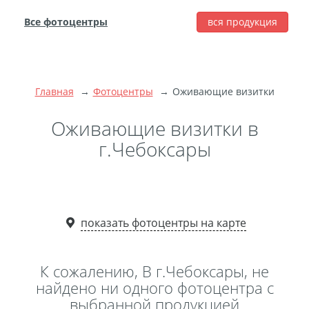
Все фотоцентры
вся продукция
города
Печать фотографий
Фотокниги
Главная
Фотоцентры
Оживающие визитки
Широкоформатная
печать
Оживающие визитки в
Фото на холсте с
г.Чебоксары
подрамником
Фото на пенокартоне
Модульные картины
Мультипанно
показать фотоцентры на карте
Фото на холсте без
подрамника
К сожалению, В г.Чебоксары, не
Фотоколлаж
Фотобокс
найдено ни одного фотоцентра с
выбранной продукцией
Дибонд