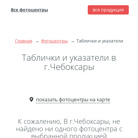
Все фотоцентры
вся продукция
города
Печать фотографий
Фотокниги
Главная
Фотоцентры
Таблички и указатели
Широкоформатная
печать
Таблички и указатели в
Фото на холсте с
г.Чебоксары
подрамником
Фото на пенокартоне
Модульные картины
Мультипанно
показать фотоцентры на карте
Фото на холсте без
подрамника
К сожалению, В г.Чебоксары, не
Фотоколлаж
Фотобокс
найдено ни одного фотоцентра с
выбранной продукцией
Дибонд