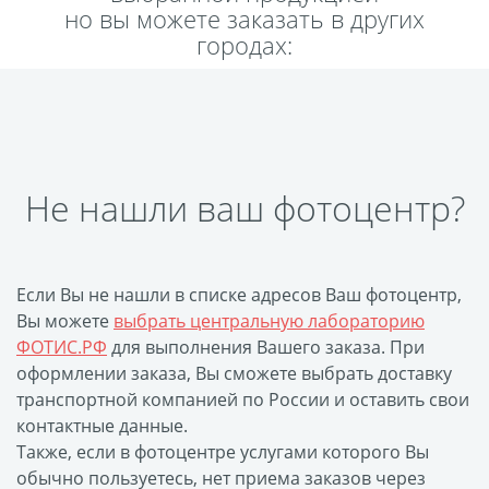
но вы можете заказать в других
Пластификация
городах:
Фотопостер
Печать на
самоклеящемся виниле
Фото на стекле и
акриле
Не нашли ваш фотоцентр?
Печать на баннере
Фотообои
Трафареты
Печать на прозрачной
Если Вы не нашли в списке адресов Ваш фотоцентр,
пленке
Вы можете
выбрать центральную лабораторию
Рекламные конструкции
ФОТИС.РФ
для выполнения Вашего заказа. При
Напольная графика
оформлении заказа, Вы сможете выбрать доставку
транспортной компанией по России и оставить свои
Широкоформатное
контактные данные.
ламинирование
Также, если в фотоцентре услугами которого Вы
Изготовление баннеров
обычно пользуетесь, нет приема заказов через