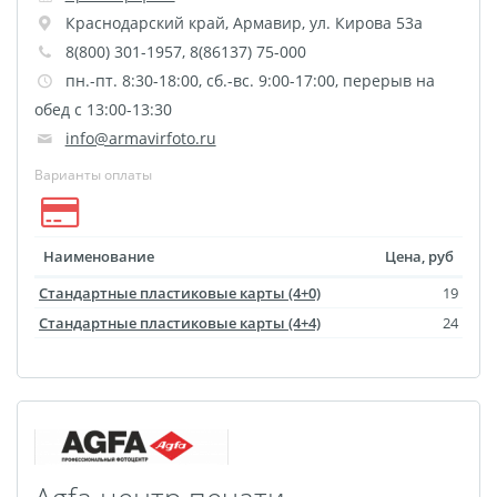
Краснодарский край
,
Армавир
,
ул. Кирова 53а
размеров
8(800) 301-1957, 8(86137) 75-000
Портреты в стиле
пн.-пт. 8:30-18:00, сб.-вс. 9:00-17:00, перерыв на
Картины на холсте
обед с 13:00-13:30
Печать чертежей
info@armavirfoto.ru
Холст настольный с
Варианты оплаты
мольбертом
Roll up
Фото на холсте с карт.
Наименование
Цена, руб
осн. УФ
Стандартные пластиковые карты (4+0)
19
Пресс-воллы
Стандартные пластиковые карты (4+4)
24
Флип-Флоп портрет
Фото на металле
Печать наклеек
Печать на ПВХ пластике
Фотопазл