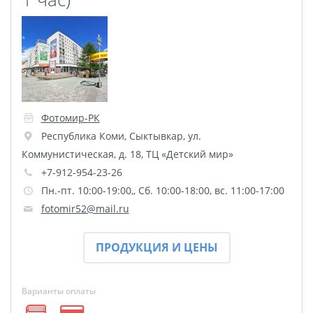
Пластификация
Фотопостер
Печать на
самоклеящемся виниле
Фото на стекле и
акриле
Фотомир-РК
Печать на баннере
Республика Коми
,
Сыктывкар
,
ул.
Коммунистическая, д. 18, ТЦ «Детский мир»
Фотообои
Трафареты
+7-912-954-23-26
Печать на прозрачной
Пн.-пт. 10:00-19:00,, Cб. 10:00-18:00, вс. 11:00-17:00
пленке
fotomir52@mail.ru
Рекламные конструкции
Напольная графика
ПРОДУКЦИЯ И ЦЕНЫ
Широкоформатное
ламинирование
Варианты оплаты
Изготовление баннеров