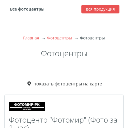
Все фотоцентры
вся продукция
города
Печать фотографий
Фотокниги
Главная
Фотоцентры
Фотоцентры
Широкоформатная
печать
Фотоцентры
Фото на холсте с
подрамником
Фото на пенокартоне
показать фотоцентры на карте
Модульные картины
Мультипанно
Фото на холсте без
подрамника
Фотоколлаж
Фотобокс
Фотоцентр "Фотомир" (Фото за
Дибонд
1 час)