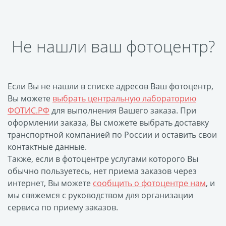
Фото на чехле телефона
Фото на значке
Не нашли ваш фотоцентр?
Фотосъемка в студии
Сланцы
Бессмертный полк
Если Вы не нашли в списке адресов Ваш фотоцентр,
Ритуальная керамика
Вы можете
выбрать центральную лабораторию
Полотенце с именем
ФОТИС.РФ
для выполнения Вашего заказа. При
Обложка для
оформлении заказа, Вы сможете выбрать доставку
документов
транспортной компанией по России и оставить свои
Брелок Госномер
контактные данные.
Также, если в фотоцентре услугами которого Вы
Кухонные
обычно пользуетесь, нет приема заказов через
принадлежности
интернет, Вы можете
сообщить о фотоцентре нам
, и
Фото на стеклянной
мы свяжемся с руководством для организации
рамке
сервиса по приему заказов.
Календарь-плакат