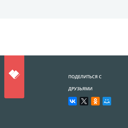
Фотоколлаж
Визитки
Календарь перекидной
Календарь настольный
домик
Календари настенные с
блоком
Елочный шарик
(новогод. игрушки)
Календарь карманный
ПОДЕЛИТЬСЯ С
Письмо от Деда Мороза
Таблички на
ДРУЗЬЯМИ
автомобиль
Номер на коляску
Конверты
Пластиковые карты
Флаги