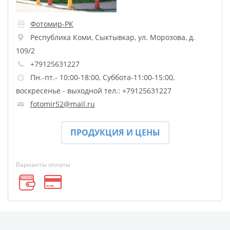
Печать на CD/DVD
Металлическая
Фотомир-РК
пластина
Республика Коми
,
Сыктывкар
,
ул. Морозова, д.
Фото на медали
109/2
Коврик для мыши
+79125631227
Пн.-пт.- 10:00-18:00, Суббота-11:00-15:00,
Фото на брелках
воскресенье - выходной тел.: +79125631227
Фото на часах
fotomir52@mail.ru
Фото на подушке
Фото на галстуке
ПРОДУКЦИЯ И ЦЕНЫ
Фото на фартуке
Фото на сумке
Варианты оплаты
Фотомагниты
Фото на тарелке
Фото на кружках
Фото на футболках
Фото на бейсболке