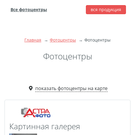
Все фотоцентры
вся продукция
города
Печать фотографий
Фотокниги
Главная
Фотоцентры
Фотоцентры
Широкоформатная
печать
Фотоцентры
Фото на холсте с
подрамником
Фото на пенокартоне
показать фотоцентры на карте
Модульные картины
Мультипанно
Фото на холсте без
подрамника
Фотоколлаж
Фотобокс
Картинная галерея
Дибонд