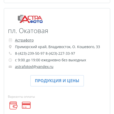
Оформление картин
Накатка Фото на ХДФ
Фото в алюминиевом
багете
пл. Окатовая
Холст на пенокартоне
Фоторама с магнитами
Астрафото
Холст на ДВП
Приморский край
,
Владивосток
,
О. Кошевого, 33
Латексная печать
8-(423)-239-50-97 8-(423)-227-33-97
с 9:00 до 19:00 ежедневно без выходных
Фотопечать на
astrafotovl@yandex.ru
пластике
Картины на досках
ПРОДУКЦИЯ И ЦЕНЫ
Фотопечать на дереве
Самоклеящийся винил
Варианты оплаты
Печать выкроек
Холст на конкурс
Фотопечать больших