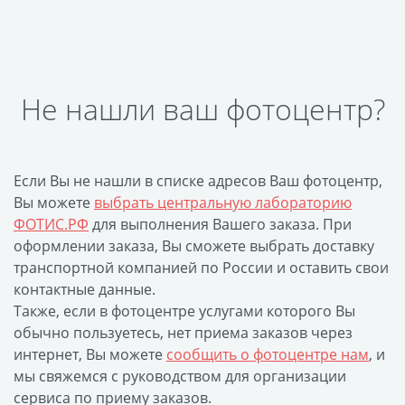
Печать на CD/DVD
Металлическая
пластина
Фото на медали
Не нашли ваш фотоцентр?
Коврик для мыши
Фото на брелках
Фото на часах
Если Вы не нашли в списке адресов Ваш фотоцентр,
Фото на подушке
Вы можете
выбрать центральную лабораторию
Фото на галстуке
ФОТИС.РФ
для выполнения Вашего заказа. При
Фото на фартуке
оформлении заказа, Вы сможете выбрать доставку
транспортной компанией по России и оставить свои
Фото на сумке
контактные данные.
Фотомагниты
Также, если в фотоцентре услугами которого Вы
Фото на тарелке
обычно пользуетесь, нет приема заказов через
Фото на кружках
интернет, Вы можете
сообщить о фотоцентре нам
, и
мы свяжемся с руководством для организации
Фото на футболках
сервиса по приему заказов.
Фото на бейсболке