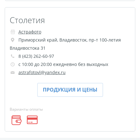
размеров
Портреты в стиле
Столетия
Картины на холсте
Астрафото
Печать чертежей
Приморский край
,
Владивосток
,
пр-т 100-летия
Холст настольный с
Владивостока 31
мольбертом
8 (423) 262-60-97
Roll up
с 10:00 до 20:00 ежедневно без выходных
Фото на холсте с карт.
astrafotovl@yandex.ru
осн. УФ
Пресс-воллы
ПРОДУКЦИЯ И ЦЕНЫ
Флип-Флоп портрет
Фото на металле
Варианты оплаты
Печать наклеек
Печать на ПВХ пластике
Фотопазл