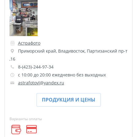
Пластификация
Фотопостер
Печать на
самоклеящемся виниле
Фото на стекле и
Астрафото
акриле
Приморский край
,
Владивосток
,
Партизанский пр-т
,16
Печать на баннере
8-(423)-244-97-34
Фотообои
Трафареты
с 10:00 до 20:00 ежедневно без выходных
Печать на прозрачной
astrafotovl@yandex.ru
пленке
Рекламные конструкции
ПРОДУКЦИЯ И ЦЕНЫ
Напольная графика
Широкоформатное
Варианты оплаты
ламинирование
Изготовление баннеров