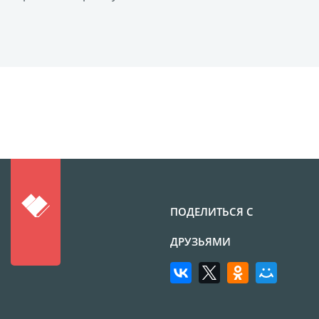
Фото на чехле телефона
Фото на значке
Фотосъемка в студии
Сланцы
Бессмертный полк
Ритуальная керамика
Полотенце с именем
Обложка для
документов
Брелок Госномер
ПОДЕЛИТЬСЯ С
Кухонные
ДРУЗЬЯМИ
принадлежности
Фото на стеклянной
рамке
Календарь-плакат