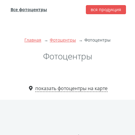
Все фотоцентры
вся продукция
города
Печать фотографий
Фотокниги
Главная
Фотоцентры
Фотоцентры
Широкоформатная
печать
Фотоцентры
Фото на холсте с
подрамником
Фото на пенокартоне
показать фотоцентры на карте
Модульные картины
Мультипанно
Фото на холсте без
подрамника
Фотоколлаж
Фотобокс
Дибонд