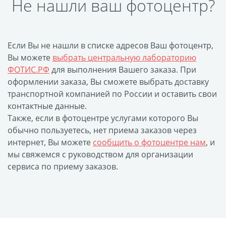
Не нашли ваш фотоцентр?
Пластификация
Фотопостер
Печать на
Если Вы не нашли в списке адресов Ваш фотоцентр,
самоклеящемся виниле
Вы можете
выбрать центральную лабораторию
Фото на стекле и
ФОТИС.РФ
для выполнения Вашего заказа. При
оформлении заказа, Вы сможете выбрать доставку
акриле
транспортной компанией по России и оставить свои
Печать на баннере
контактные данные.
Фотообои
Трафареты
Также, если в фотоцентре услугами которого Вы
Печать на прозрачной
обычно пользуетесь, нет приема заказов через
пленке
интернет, Вы можете
сообщить о фотоцентре нам
, и
мы свяжемся с руководством для организации
Рекламные конструкции
сервиса по приему заказов.
Напольная графика
Широкоформатное
ламинирование
Изготовление баннеров