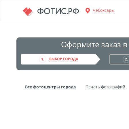
Перейти к основной информации
ФОТИС.РФ
Чебоксары
Оформите заказ в
ВЫБОР ГОРОДА
1.
2.
Все фотоцентры города
Печать фотографий
Фото на пенокартоне
Модульные картины
Дибонд
Пластификация
Фотопостер
Пе
Фотообои
Трафареты
Печать на прозрачн
Широкоформатное ламинирование
Изготовле
Фото в алюминиевом багете
Холст на пенокар