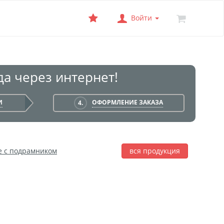
Войти
а через интернет!
И
ОФОРМЛЕНИЕ ЗАКАЗА
4.
е с подрамником
вся продукция
лаж
Фотобокс
Печать на баннере
я печать