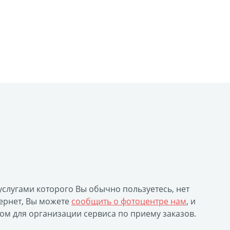
 выкроек
тежей
ртрет
ическая пластина
лстуке
лках
смертный полк
ринадлежности
ендарь карманный
Флаги
ольные принты
 услугами которого Вы обычно пользуетесь, нет
чки
ернет, Вы можете
сообщить о фотоцентре нам
, и
ом для организации сервиса по приему заказов.