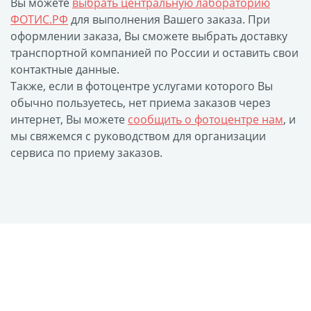
Вы можете
выбрать центральную лабораторию
Фото на чехле телефона
ФОТИС.РФ
для выполнения Вашего заказа. При
оформлении заказа, Вы сможете выбрать доставку
Фото на значке
транспортной компанией по России и оставить свои
Фотосъемка в студии
контактные данные.
Сланцы
Также, если в фотоцентре услугами которого Вы
Бессмертный полк
обычно пользуетесь, нет приема заказов через
Ритуальная керамика
интернет, Вы можете
сообщить о фотоцентре нам
, и
мы свяжемся с руководством для организации
Полотенце с именем
сервиса по приему заказов.
Обложка для
документов
Брелок Госномер
Кухонные
принадлежности
Фото на стеклянной
рамке
Календарь-плакат