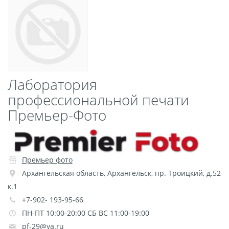
Пластификация
Фотопостер
Печать на
самоклеящемся виниле
Фото на стекле и
Лаборатория
акриле
профессиональной печати
Печать на баннере
Премьер-Фото
Фотообои
Трафареты
Печать на прозрачной
пленке
Рекламные конструкции
Премьер фото
Напольная графика
Архангельская область
,
Архангельск
,
пр. Троицкий, д.52
к.1
Широкоформатное
+7-902- 193-95-66
ламинирование
ПН-ПТ 10:00-20:00 СБ ВС 11:00-19:00
Изготовление баннеров
pf-29@ya.ru