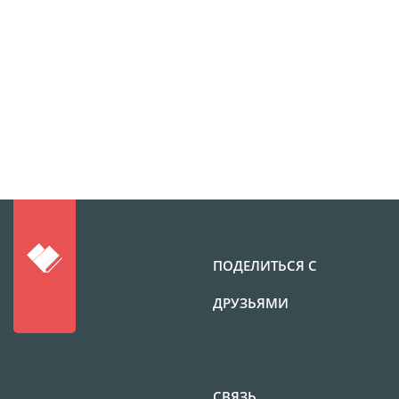
Фотоколлаж
Визитки
Календарь перекидной
Календарь настольный
домик
Календари настенные с
блоком
Елочный шарик
(новогод. игрушки)
Календарь карманный
Письмо от Деда Мороза
ПОДЕЛИТЬСЯ С
Таблички на
автомобиль
ДРУЗЬЯМИ
Номер на коляску
Конверты
Пластиковые карты
Флаги