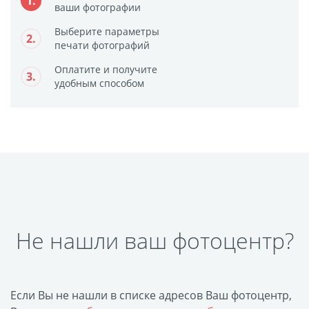
1.
Печать на CD/DVD
ваши фотографии
Металлическая
Выберите параметры
2.
печати фотографий
пластина
Фото на медали
Оплатите и получите
3.
удобным способом
Коврик для мыши
Фото на брелках
Фото на часах
Фото на подушке
Фото на галстуке
Фото на фартуке
Фото на сумке
Фотомагниты
Не нашли ваш фотоцентр?
Фото на тарелке
Фото на кружках
Фото на футболках
Если Вы не нашли в списке адресов Ваш фотоцентр,
Фото на бейсболке