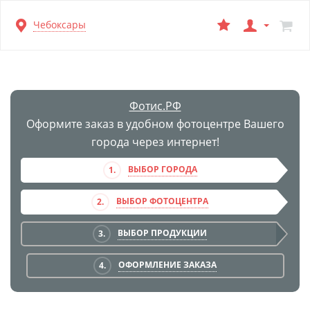
Перейти
Чебоксары
к
основной
информации
Фотис.РФ
Оформите заказ в удобном фотоцентре Вашего
города через интернет!
ВЫБОР ГОРОДА
1.
ВЫБОР ФОТОЦЕНТРА
2.
ВЫБОР ПРОДУКЦИИ
3.
ОФОРМЛЕНИЕ ЗАКАЗА
4.