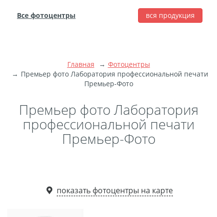
Все фотоцентры
вся продукция
города
Печать фотографий
Фотокниги
Главная
Фотоцентры
Широкоформатная
Премьер фото Лаборатория профессиональной печати
Премьер-Фото
печать
Фото на холсте с
Премьер фото Лаборатория
подрамником
профессиональной печати
Фото на пенокартоне
Премьер-Фото
Модульные картины
Мультипанно
Фото на холсте без
подрамника
показать фотоцентры на карте
Фотоколлаж
Фотобокс
Дибонд