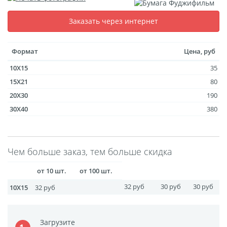
размеров
Заказать через интернет
Портреты в стиле
Картины на холсте
Формат
Цена, руб
Печать чертежей
10X15
35
Холст настольный с
15X21
80
мольбертом
20X30
190
Roll up
30X40
380
Фото на холсте с карт.
осн. УФ
Пресс-воллы
Чем больше заказ, тем больше скидка
Флип-Флоп портрет
от 10 шт.
от 100 шт.
Фото на металле
32 руб
30 руб
30 руб
Печать наклеек
10X15
32 руб
Печать на ПВХ пластике
Фотопазл
Загрузите