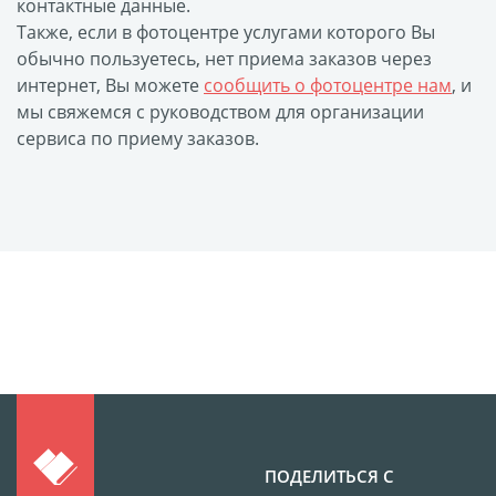
контактные данные.
Фотоколлаж
Визитки
Также, если в фотоцентре услугами которого Вы
Календарь перекидной
обычно пользуетесь, нет приема заказов через
Календарь настольный
интернет, Вы можете
сообщить о фотоцентре нам
, и
домик
мы свяжемся с руководством для организации
сервиса по приему заказов.
Календари настенные с
блоком
Елочный шарик
(новогод. игрушки)
Календарь карманный
Письмо от Деда Мороза
Таблички на
автомобиль
Номер на коляску
Конверты
Пластиковые карты
ПОДЕЛИТЬСЯ С
Флаги