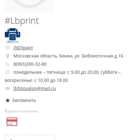
Пластификация
Фотопостер
#Lbprint
Печать на
самоклеящемся виниле
Фото на стекле и
ЛБПринт
акриле
Московская область
,
Химки
,
ул. Библиотечная д.16
Печать на баннере
8(965)280-32-80
Фотообои
Трафареты
понедельник – пятница: с 9.00 до 20.00, суббота –
Печать на прозрачной
воскресенье: с 10.00 до 18.00
пленке
lbfotosalon@mail.ru
Рекламные конструкции
Запомнить
Напольная графика
Варианты оплаты
Широкоформатное
ламинирование
Изготовление баннеров