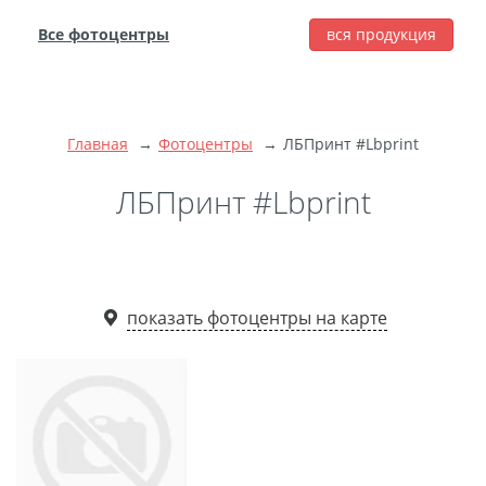
Все фотоцентры
вся продукция
города
Печать фотографий
Фотокниги
Главная
Фотоцентры
ЛБПринт #Lbprint
Широкоформатная
печать
ЛБПринт #Lbprint
Фото на холсте с
подрамником
Фото на пенокартоне
показать фотоцентры на карте
Модульные картины
Мультипанно
Фото на холсте без
подрамника
Фотоколлаж
Фотобокс
Дибонд