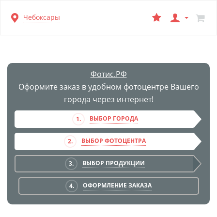
Перейти
Чебоксары
к
основной
информации
Фотис.РФ
Оформите заказ в удобном фотоцентре Вашего
города через интернет!
ВЫБОР ГОРОДА
1.
ВЫБОР ФОТОЦЕНТРА
2.
ВЫБОР ПРОДУКЦИИ
3.
ОФОРМЛЕНИЕ ЗАКАЗА
4.