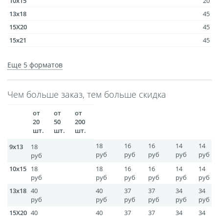
10x15
20
размеров
13x18
45
Портреты в стиле
15X20
45
Картины на холсте
15x21
45
Печать чертежей
20x25
80
Еще 5 форматов
21X30
80
Холст настольный с
30X40
300
мольбертом
Чем больше заказ, тем больше скидка
18x24
80
Roll up
30x45
300
Фото на холсте с карт.
от
от
от
20
50
200
осн. УФ
шт.
шт.
шт.
Пресс-воллы
18
16
16
14
14
9x13
18
Флип-Флоп портрет
руб
руб
руб
руб
руб
руб
Фото на металле
10x15
18
18
16
16
14
14
руб
руб
руб
руб
руб
руб
Печать наклеек
13x18
40
40
37
37
34
34
Печать на ПВХ пластике
руб
руб
руб
руб
руб
руб
Фотопазл
15X20
40
40
37
37
34
34