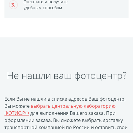
Оплатите и получите
3.
Фото на чехле телефона
удобным способом
Фото на значке
Фотосъемка в студии
Сланцы
Бессмертный полк
Ритуальная керамика
Полотенце с именем
Обложка для
Не нашли ваш фотоцентр?
документов
Брелок Госномер
Кухонные
Если Вы не нашли в списке адресов Ваш фотоцентр,
принадлежности
Вы можете
выбрать центральную лабораторию
Фото на стеклянной
ФОТИС.РФ
для выполнения Вашего заказа. При
рамке
оформлении заказа, Вы сможете выбрать доставку
транспортной компанией по России и оставить свои
Календарь-плакат