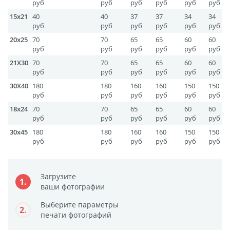
руб
руб
руб
руб
руб
руб
Печать на CD/DVD
15x21
40
40
37
37
34
34
Металлическая
руб
руб
руб
руб
руб
руб
пластина
20x25
70
70
65
65
60
60
Фото на медали
руб
руб
руб
руб
руб
руб
21X30
70
70
65
65
60
60
Коврик для мыши
руб
руб
руб
руб
руб
руб
Фото на брелках
30X40
180
180
160
160
150
150
Фото на часах
руб
руб
руб
руб
руб
руб
Фото на подушке
18x24
70
70
65
65
60
60
руб
руб
руб
руб
руб
руб
Фото на галстуке
30x45
180
180
160
160
150
150
Фото на фартуке
руб
руб
руб
руб
руб
руб
Фото на сумке
Фотомагниты
Загрузите
1.
Фото на тарелке
ваши фотографии
Фото на кружках
Выберите параметры
2.
Фото на футболках
печати фотографий
Фото на бейсболке