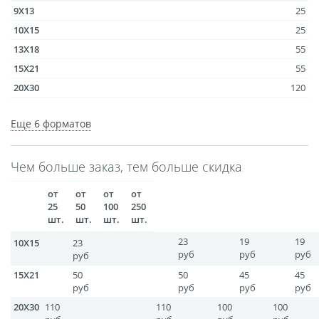
9X13
25
размеров
10X15
25
Портреты в стиле
13X18
55
Картины на холсте
15X21
55
Печать чертежей
20X30
120
Холст настольный с
30X40
250
мольбертом
Еще 6 форматов
40Х60
634
Roll up
60Х80
1267
Фото на холсте с карт.
Чем больше заказ, тем больше скидка
10x15 Срочно
30
осн. УФ
15х21 Срочно
70
от
от
от
от
Пресс-воллы
20х30 Срочно
140
25
50
100
250
шт.
шт.
шт.
шт.
Флип-Флоп портрет
23
19
19
Фото на металле
10X15
23
руб
руб
руб
руб
Печать наклеек
15X21
50
50
45
45
Печать на ПВХ пластике
руб
руб
руб
руб
Фотопазл
20X30
110
110
100
100