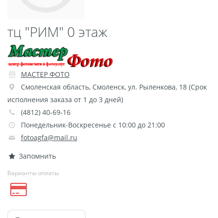
Пластификация
Фотопостер
тц "РИМ" 0 этаж
Печать на
самоклеящемся виниле
Фото на стекле и
МАСТЕР ФОТО
акриле
Смоленская область
,
Смоленск
,
ул. Рыленкова, 18 (Срок
Печать на баннере
исполнения заказа от 1 до 3 дней)
Фотообои
Трафареты
(4812) 40-69-16
Печать на прозрачной
Понедельник-Воскресенье с 10:00 до 21:00
пленке
fotoagfa@mail.ru
Рекламные конструкции
Запомнить
Напольная графика
Варианты оплаты
Широкоформатное
ламинирование
Изготовление баннеров