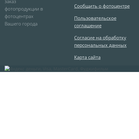
заказ
Сообщить о фотоцентре
фотопродукции в
Футляр для CD/DVD
фотоцентрах
Костеры
Зеркала
Пользовательское
Вашего города
соглашение
Фотокамни
Фотооткрытка
Согласие на обработку
Грамоты и дипломы
персональных данных
Прикольные принты
Карта сайта
Фотокристаллы
УФ печать на чехлах
Открытки и
приглашения
Рамки и шары водяные
Фотокарточки
Домовые таблички
Наклейки и стикеры
Альбом брелок