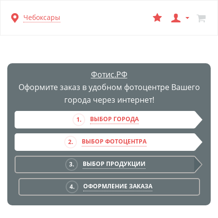
Перейти
Чебоксары
к
основной
информации
Фотис.РФ
Оформите заказ в удобном фотоцентре Вашего
города через интернет!
ВЫБОР ГОРОДА
1.
ВЫБОР ФОТОЦЕНТРА
2.
ВЫБОР ПРОДУКЦИИ
3.
ОФОРМЛЕНИЕ ЗАКАЗА
4.