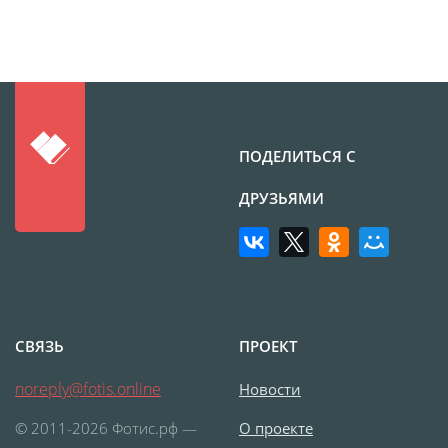
Фотоколлаж
Визитки
Календарь перекидной
Календарь настольный
домик
Календари настенные с
ПОДЕЛИТЬСЯ С
блоком
Елочный шарик
ДРУЗЬЯМИ
(новогод. игрушки)
Календарь карманный
Письмо от Деда Мороза
Таблички на
автомобиль
СВЯЗЬ
ПРОЕКТ
Номер на коляску
noreply@fotis.online
Новости
Конверты
Пластиковые карты
© 2011-2026 Фотис.рф —
О проекте
Флаги