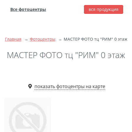
Все фотоцентры
вся продукция
города
Печать фотографий
Фотокниги
Главная
Фотоцентры
МАСТЕР ФОТО тц "РИМ" 0 этаж
Широкоформатная
МАСТЕР ФОТО тц "РИМ" 0 этаж
печать
Фото на холсте с
подрамником
Фото на пенокартоне
показать фотоцентры на карте
Модульные картины
Мультипанно
Фото на холсте без
подрамника
Фотоколлаж
Фотобокс
Дибонд