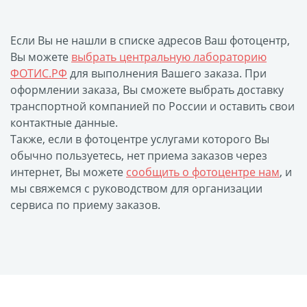
Фото на чехле телефона
Фото на значке
Если Вы не нашли в списке адресов Ваш фотоцентр,
Вы можете
выбрать центральную лабораторию
Фотосъемка в студии
ФОТИС.РФ
для выполнения Вашего заказа. При
Сланцы
оформлении заказа, Вы сможете выбрать доставку
Бессмертный полк
транспортной компанией по России и оставить свои
Ритуальная керамика
контактные данные.
Полотенце с именем
Также, если в фотоцентре услугами которого Вы
обычно пользуетесь, нет приема заказов через
Обложка для
интернет, Вы можете
сообщить о фотоцентре нам
, и
документов
мы свяжемся с руководством для организации
Брелок Госномер
сервиса по приему заказов.
Кухонные
принадлежности
Фото на стеклянной
рамке
Календарь-плакат