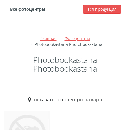
Все фотоцентры
вся продукция
города
Печать фотографий
Фотокниги
Главная
Фотоцентры
Широкоформатная
Photobookastana Photobookastana
печать
Photobookastana
Фото на холсте с
Photobookastana
подрамником
Фото на пенокартоне
Модульные картины
Мультипанно
показать фотоцентры на карте
Фото на холсте без
подрамника
Фотоколлаж
Фотобокс
Дибонд