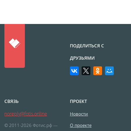
Фотоколлаж
Визитки
Календарь перекидной
Календарь настольный
домик
Календари настенные с
ПОДЕЛИТЬСЯ С
блоком
Елочный шарик
ДРУЗЬЯМИ
(новогод. игрушки)
Календарь карманный
Письмо от Деда Мороза
Таблички на
автомобиль
СВЯЗЬ
ПРОЕКТ
Номер на коляску
noreply@fotis.online
Новости
Конверты
Пластиковые карты
© 2011-2026 Фотис.рф —
О проекте
Флаги