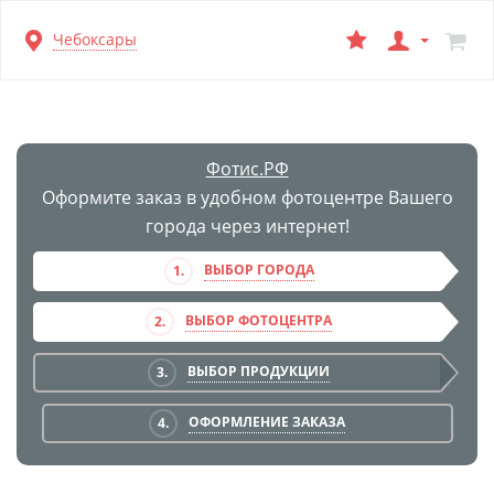
Перейти
Чебоксары
к
основной
информации
Фотис.РФ
Оформите заказ в удобном фотоцентре Вашего
города через интернет!
ВЫБОР ГОРОДА
1.
ВЫБОР ФОТОЦЕНТРА
2.
ВЫБОР ПРОДУКЦИИ
3.
ОФОРМЛЕНИЕ ЗАКАЗА
4.