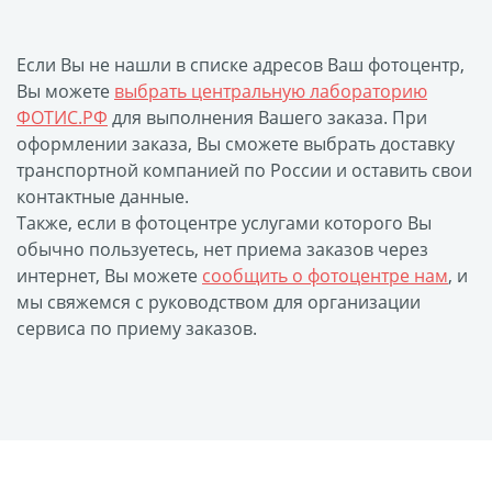
Фото на чехле телефона
Фото на значке
Если Вы не нашли в списке адресов Ваш фотоцентр,
Вы можете
выбрать центральную лабораторию
Фотосъемка в студии
ФОТИС.РФ
для выполнения Вашего заказа. При
Сланцы
оформлении заказа, Вы сможете выбрать доставку
Бессмертный полк
транспортной компанией по России и оставить свои
Ритуальная керамика
контактные данные.
Полотенце с именем
Также, если в фотоцентре услугами которого Вы
обычно пользуетесь, нет приема заказов через
Обложка для
интернет, Вы можете
сообщить о фотоцентре нам
, и
документов
мы свяжемся с руководством для организации
Брелок Госномер
сервиса по приему заказов.
Кухонные
принадлежности
Фото на стеклянной
рамке
Календарь-плакат