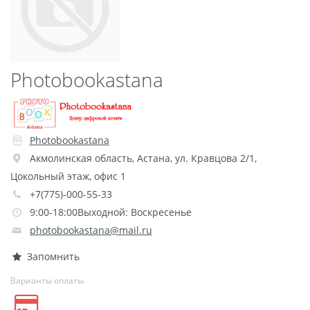
Пластификация
Фотопостер
Печать на
Photobookastana
самоклеящемся виниле
Фото на стекле и
акриле
Печать на баннере
Photobookastana
Фотообои
Трафареты
Акмолинская область
,
Астана
,
ул. Кравцова 2/1,
Печать на прозрачной
Цокольный этаж, офис 1
пленке
+7(775)-000-55-33
9:00-18:00Выходной: Воскресенье
Рекламные конструкции
photobookastana@mail.ru
Напольная графика
Широкоформатное
Запомнить
ламинирование
Варианты оплаты
Изготовление баннеров