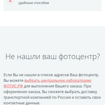
3.
Печать на CD/DVD
удобным способом
Металлическая
пластина
Фото на медали
Коврик для мыши
Фото на брелках
Фото на часах
Фото на подушке
Не нашли ваш фотоцентр?
Фото на галстуке
Фото на фартуке
Фото на сумке
Если Вы не нашли в списке адресов Ваш фотоцентр,
Фотомагниты
Вы можете
выбрать центральную лабораторию
Фото на тарелке
ФОТИС.РФ
для выполнения Вашего заказа. При
Фото на кружках
оформлении заказа, Вы сможете выбрать доставку
транспортной компанией по России и оставить свои
Фото на футболках
контактные данные.
Фото на бейсболке