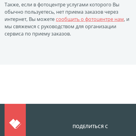
Также, если в фотоцентре услугами которого Вы
Фото на чехле телефона
обычно пользуетесь, нет приема заказов через
Фото на значке
интернет, Вы можете
сообщить о фотоцентре нам
, и
Фотосъемка в студии
мы свяжемся с руководством для организации
сервиса по приему заказов.
Сланцы
Бессмертный полк
Ритуальная керамика
Полотенце с именем
Обложка для
документов
Брелок Госномер
Кухонные
принадлежности
Фото на стеклянной
рамке
ПОДЕЛИТЬСЯ С
Календарь-плакат