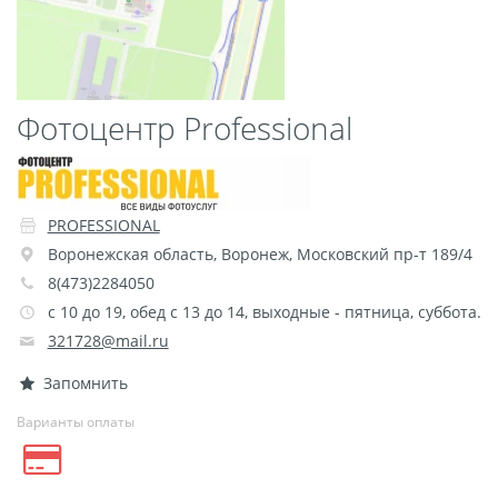
Пластификация
Фотопостер
Печать на
Фотоцентр Professional
самоклеящемся виниле
Фото на стекле и
акриле
Печать на баннере
PROFESSIONAL
Фотообои
Трафареты
Воронежская область
,
Воронеж
,
Московский пр-т 189/4
Печать на прозрачной
8(473)2284050
пленке
c 10 до 19, обед с 13 до 14, выходные - пятница, суббота.
321728@mail.ru
Рекламные конструкции
Напольная графика
Запомнить
Широкоформатное
Варианты оплаты
ламинирование
Изготовление баннеров