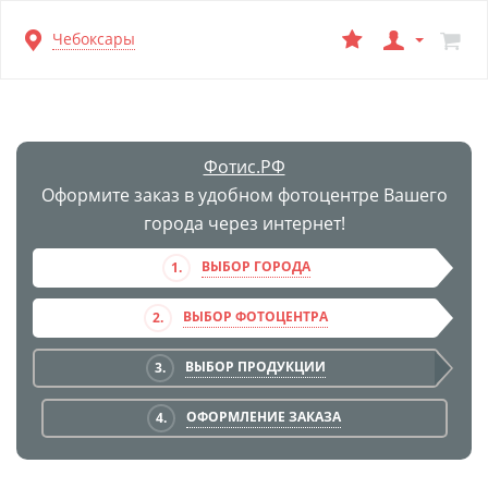
Перейти
Чебоксары
к
основной
информации
Фотис.РФ
Оформите заказ в удобном фотоцентре Вашего
города через интернет!
ВЫБОР ГОРОДА
1.
ВЫБОР ФОТОЦЕНТРА
2.
ВЫБОР ПРОДУКЦИИ
3.
ОФОРМЛЕНИЕ ЗАКАЗА
4.