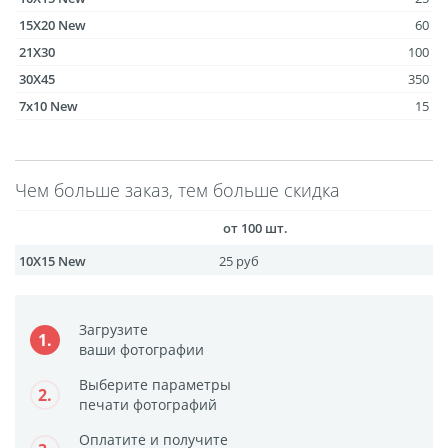
размеров
15X20 New
60
Портреты в стиле
21X30
100
30X45
Картины на холсте
350
7х10 New
15
Печать чертежей
Холст настольный с
мольбертом
Чем больше заказ, тем больше скидка
Roll up
Фото на холсте с карт.
от 100 шт.
осн. УФ
10X15 New
25 руб
Пресс-воллы
Флип-Флоп портрет
Загрузите
1.
Фото на металле
ваши фотографии
Печать наклеек
Выберите параметры
2.
Печать на ПВХ пластике
печати фотографий
Фотопазл
Оплатите и получите