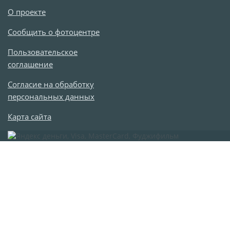
Наградные ленты
О проекте
Фоторамки
Сообщить о фотоцентре
Фотообложка для
Пользовательское
студенческого
соглашение
Фотообложка для
свидетельства
Согласие на обработку
персональных данных
Фототетради и
блокноты
Карта сайта
Портфолио
Замки с фотографией
Зажигалки
Украшение подвеска
Латексная печать
Листовки и флаеры
Буклеты