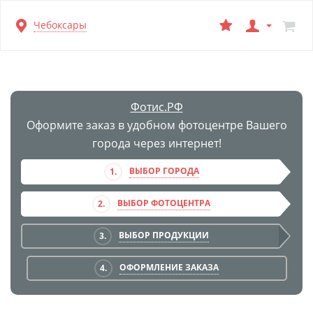
Перейти
Чебоксары
к
основной
информации
Фотис.РФ
Оформите заказ в удобном фотоцентре Вашего
города через интернет!
ВЫБОР ГОРОДА
1.
ВЫБОР ФОТОЦЕНТРА
2.
ВЫБОР ПРОДУКЦИИ
3.
ОФОРМЛЕНИЕ ЗАКАЗА
4.