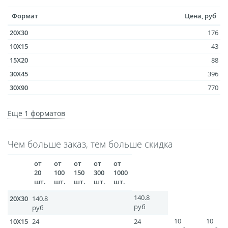
размеров
Формат
Цена, руб
Портреты в стиле
20X30
176
Картины на холсте
10X15
43
Печать чертежей
15X20
88
Холст настольный с
30X45
396
мольбертом
30Х90
770
Roll up
30X40
396
Еще 1 форматов
Фото на холсте с карт.
осн. УФ
Чем больше заказ, тем больше скидка
Пресс-воллы
Флип-Флоп портрет
от
от
от
от
от
20
100
150
300
1000
Фото на металле
шт.
шт.
шт.
шт.
шт.
Печать наклеек
140.8
20X30
140.8
Печать на ПВХ пластике
руб
руб
Фотопазл
10
10
10X15
24
24