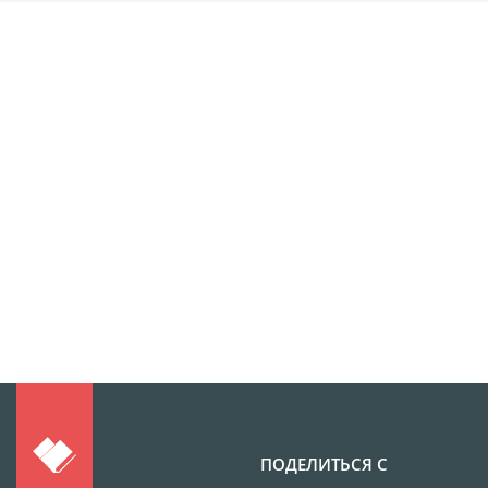
Фотоколлаж
Визитки
Календарь перекидной
Календарь настольный
домик
Календари настенные с
блоком
Елочный шарик
(новогод. игрушки)
Календарь карманный
Письмо от Деда Мороза
Таблички на
автомобиль
Номер на коляску
Конверты
Пластиковые карты
ПОДЕЛИТЬСЯ С
Флаги