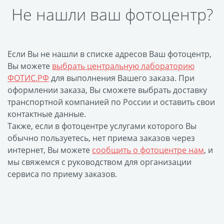
Не нашли ваш фотоцентр?
Фото на чехле телефона
Фото на значке
Фотосъемка в студии
Если Вы не нашли в списке адресов Ваш фотоцентр,
Сланцы
Вы можете
выбрать центральную лабораторию
Бессмертный полк
ФОТИС.РФ
для выполнения Вашего заказа. При
Ритуальная керамика
оформлении заказа, Вы сможете выбрать доставку
Полотенце с именем
транспортной компанией по России и оставить свои
контактные данные.
Обложка для
Также, если в фотоцентре услугами которого Вы
документов
обычно пользуетесь, нет приема заказов через
Брелок Госномер
интернет, Вы можете
сообщить о фотоцентре нам
, и
Кухонные
мы свяжемся с руководством для организации
принадлежности
сервиса по приему заказов.
Фото на стеклянной
рамке
Календарь-плакат