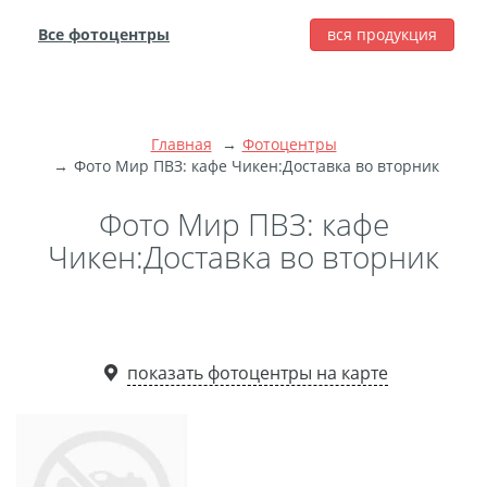
Все фотоцентры
вся продукция
города
Печать фотографий
Фотокниги
Главная
Фотоцентры
Широкоформатная
Фото Мир ПВЗ: кафе Чикен:Доставка во вторник
печать
Фото Мир ПВЗ: кафе
Фото на холсте с
Чикен:Доставка во вторник
подрамником
Фото на пенокартоне
Модульные картины
Мультипанно
показать фотоцентры на карте
Фото на холсте без
подрамника
Фотоколлаж
Фотобокс
Дибонд