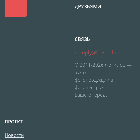
ДРУЗЬЯМИ
Футляр для CD/DVD
Костеры
Зеркала
Фотокамни
Фотооткрытка
СВЯЗЬ
Грамоты и дипломы
noreply@fotis.online
Прикольные принты
Фотокристаллы
© 2011-2026 Фотис.рф —
заказ
УФ печать на чехлах
фотопродукции в
Открытки и
фотоцентрах
приглашения
Вашего города
Рамки и шары водяные
Фотокарточки
Домовые таблички
ПРОЕКТ
Наклейки и стикеры
Новости
Альбом брелок