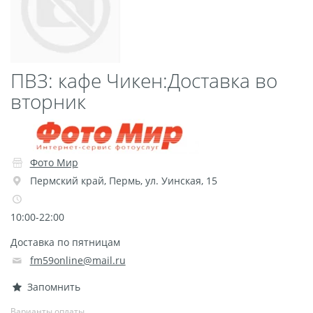
Пластификация
Фотопостер
Печать на
ПВЗ: кафе Чикен:Доставка во
самоклеящемся виниле
Фото на стекле и
вторник
акриле
Печать на баннере
Фотообои
Трафареты
Фото Мир
Печать на прозрачной
Пермский край
,
Пермь
,
ул. Уинская, 15
пленке
Рекламные конструкции
10:00-22:00
Напольная графика
Доставка по пятницам
Широкоформатное
fm59online@mail.ru
ламинирование
Запомнить
Изготовление баннеров
Варианты оплаты