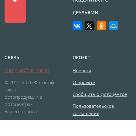
Фотоколлаж
Визитки
ДРУЗЬЯМИ
Календарь перекидной
Календарь настольный
домик
Календари настенные с
блоком
Елочный шарик
СВЯЗЬ
ПРОЕКТ
(новогод. игрушки)
noreply@fotis.online
Новости
Календарь карманный
© 2011-2026 Фотис.рф —
О проекте
Письмо от Деда Мороза
заказ
Таблички на
Сообщить о фотоцентре
фотопродукции в
автомобиль
фотоцентрах
Пользовательское
Номер на коляску
Вашего города
соглашение
Конверты
Согласие на обработку
Пластиковые карты
персональных данных
Флаги