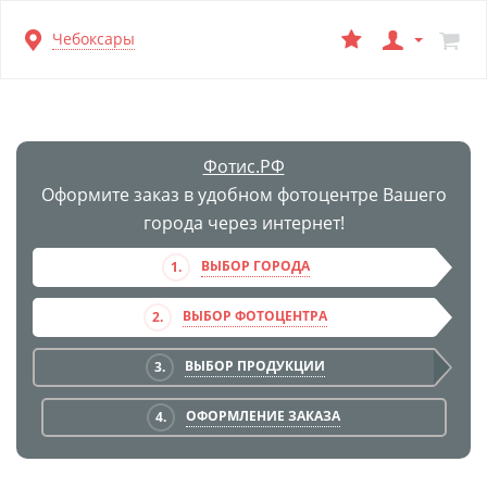
Перейти
Чебоксары
к
основной
информации
Фотис.РФ
Оформите заказ в удобном фотоцентре Вашего
города через интернет!
ВЫБОР ГОРОДА
1.
ВЫБОР ФОТОЦЕНТРА
2.
ВЫБОР ПРОДУКЦИИ
3.
ОФОРМЛЕНИЕ ЗАКАЗА
4.