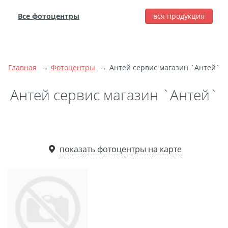
Все фотоцентры
вся продукция
города
Печать фотографий
Фотокниги
Главная
Фотоцентры
Антей сервис магазин `Антей`
Широкоформатная
Антей сервис магазин `Антей`
печать
Фото на холсте с
подрамником
Фото на пенокартоне
показать фотоцентры на карте
Модульные картины
Мультипанно
Фото на холсте без
подрамника
Фотоколлаж
Фотобокс
Дибонд