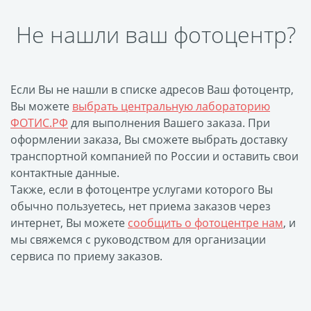
Печать на CD/DVD
Не нашли ваш фотоцентр?
Металлическая
пластина
Фото на медали
Коврик для мыши
Если Вы не нашли в списке адресов Ваш фотоцентр,
Вы можете
выбрать центральную лабораторию
Фото на брелках
ФОТИС.РФ
для выполнения Вашего заказа. При
Фото на часах
оформлении заказа, Вы сможете выбрать доставку
Фото на подушке
транспортной компанией по России и оставить свои
Фото на галстуке
контактные данные.
Фото на фартуке
Также, если в фотоцентре услугами которого Вы
обычно пользуетесь, нет приема заказов через
Фото на сумке
интернет, Вы можете
сообщить о фотоцентре нам
, и
Фотомагниты
мы свяжемся с руководством для организации
Фото на тарелке
сервиса по приему заказов.
Фото на кружках
Фото на футболках
Фото на бейсболке