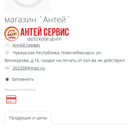
Пластификация
Фотопостер
магазин `Антей`
Печать на
самоклеящемся виниле
Фото на стекле и
Антей сервис
акриле
Чувашская Республика
,
Новочебоксарск
,
ул.
Печать на баннере
Винокурова, д.16, скидки на печать от кол-ва не действуют
Фотообои
Трафареты
202358@mail.ru
Печать на прозрачной
Запомнить
пленке
Варианты оплаты
Рекламные конструкции
Напольная графика
Широкоформатное
ламинирование
Продукция и цены
Изготовление баннеров