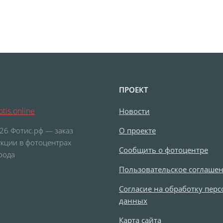
ПРОЕКТ
tis.online
Новости
26 Фотис.рф — заказ
О проекте
кции в фотоцентрах
Сообщить о фотоцентре
рода
Пользовательское соглаше
Согласие на обработку пер
данных
Карта сайта