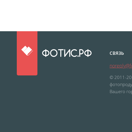
ФОТИС.РФ
СВЯЗЬ
noreply@fo
© 2011-20
фотопроду
Вашего го