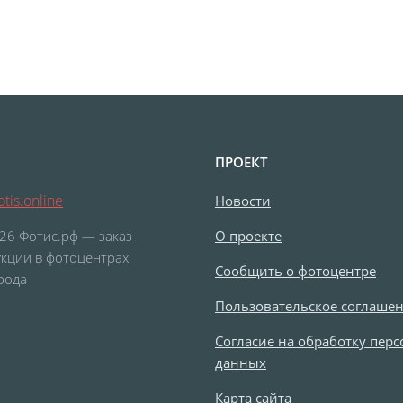
ПРОЕКТ
tis.online
Новости
26 Фотис.рф — заказ
О проекте
кции в фотоцентрах
Сообщить о фотоцентре
рода
Пользовательское соглаше
Согласие на обработку пер
данных
Карта сайта