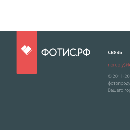
ФОТИС.РФ
СВЯЗЬ
noreply@fo
© 2011-20
фотопроду
Вашего го